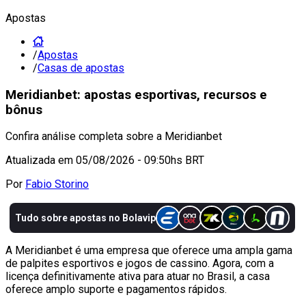
Apostas
/
Apostas
/
Casas de apostas
Meridianbet: apostas esportivas, recursos e
bônus
Confira análise completa sobre a Meridianbet
Atualizada em
05/08/2026 - 09:50hs BRT
Por
Fabio Storino
A Meridianbet é uma empresa que oferece uma ampla gama
de palpites esportivos e jogos de cassino. Agora, com a
licença definitivamente ativa para atuar no Brasil, a casa
oferece amplo suporte e pagamentos rápidos.