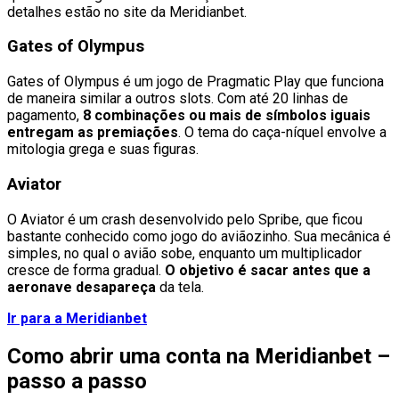
detalhes estão no site da Meridianbet.
Gates of Olympus
Gates of Olympus é um jogo de Pragmatic Play que funciona
de maneira similar a outros slots. Com até 20 linhas de
pagamento,
8 combinações ou mais de símbolos iguais
entregam as premiações
. O tema do caça-níquel envolve a
mitologia grega e suas figuras.
Aviator
O Aviator é um crash desenvolvido pelo Spribe, que ficou
bastante conhecido como jogo do aviãozinho. Sua mecânica é
simples, no qual o avião sobe, enquanto um multiplicador
cresce de forma gradual.
O objetivo é sacar antes que a
aeronave desapareça
da tela.
Ir para a Meridianbet
Como abrir uma conta na Meridianbet –
passo a passo