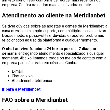
um teto diário. Isso conforme as regras mais recentes da
empresa. Confira os dados mais atualizados no site.
Atendimento ao cliente na Meridianbet
Se tiver dúvidas sobre as apostas e games da Meridianbet, a
casa oferece um amplo suporte, com múltiplos canais ativos.
Desse modo, é possível tirar dúvidas e resolver problemas
relacionados ao uso da plataforma a qualquer momento.
O chat ao vivo funciona 24 horas por dia, 7 dias por
semana
, entregando atendimento especializado a qualquer
momento. Abaixo listamos todos os meios de contato com a
empresa para não restarem dúvidas. Confira.
E-mail;
Chat ao vivo;
Atendimento telefonico.
Ir para a Meridianbet
FAQ sobre a Meridianbet