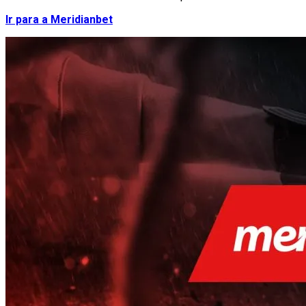
Ir para a Meridianbet