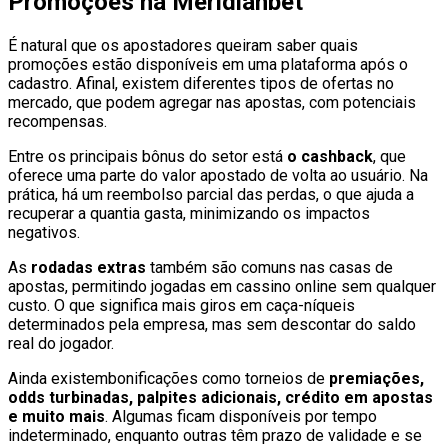
Promoções na Meridianbet
É natural que os apostadores queiram saber quais
promoções estão disponíveis em uma plataforma após o
cadastro. Afinal, existem diferentes tipos de ofertas no
mercado, que podem agregar nas apostas, com potenciais
recompensas.
Entre os principais bônus do setor está
o cashback
, que
oferece uma parte do valor apostado de volta ao usuário. Na
prática, há um reembolso parcial das perdas, o que ajuda a
recuperar a quantia gasta, minimizando os impactos
negativos.
As
rodadas extras
também são comuns nas casas de
apostas, permitindo jogadas em cassino online sem qualquer
custo. O que significa mais giros em caça-níqueis
determinados pela empresa, mas sem descontar do saldo
real do jogador.
Ainda existembonificações como torneios de
premiações,
odds turbinadas, palpites adicionais, crédito em apostas
e muito mais
. Algumas ficam disponíveis por tempo
indeterminado, enquanto outras têm prazo de validade e se