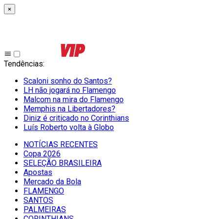
×
Tendências
:
Scaloni sonho do Santos?
LH não jogará no Flamengo
Malcom na mira do Flamengo
Memphis na Libertadores?
Diniz é criticado no Corinthians
Luís Roberto volta à Globo
NOTÍCIAS RECENTES
Copa 2026
SELEÇÃO BRASILEIRA
Apostas
Mercado da Bola
FLAMENGO
SANTOS
PALMEIRAS
CORINTHIANS