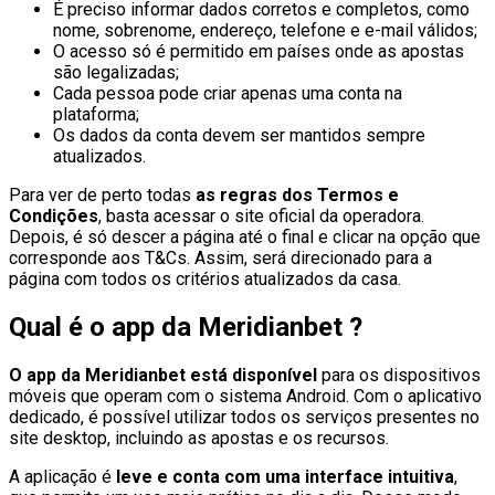
É preciso informar dados corretos e completos, como
nome, sobrenome, endereço, telefone e e-mail válidos;
O acesso só é permitido em países onde as apostas
são legalizadas;
Cada pessoa pode criar apenas uma conta na
plataforma;
Os dados da conta devem ser mantidos sempre
atualizados.
Para ver de perto todas
as regras dos Termos e
Condições
, basta acessar o site oficial da operadora.
Depois, é só descer a página até o final e clicar na opção que
corresponde aos T&Cs. Assim, será direcionado para a
página com todos os critérios atualizados da casa.
Qual é o app da Meridianbet ?
O app da Meridianbet está disponível
para os dispositivos
móveis que operam com o sistema Android. Com o aplicativo
dedicado, é possível utilizar todos os serviços presentes no
site desktop, incluindo as apostas e os recursos.
A aplicação é
leve e conta com uma interface intuitiva
,