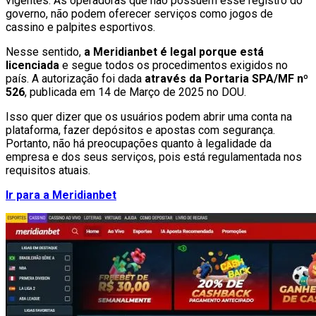
vigentes. As operadoras que não possuem esse registro do
governo, não podem oferecer serviços como jogos de
cassino e palpites esportivos.
Nesse sentido,
a Meridianbet é legal porque está
licenciada
e segue todos os procedimentos exigidos no
país. A autorização foi dada
através da Portaria SPA/MF nº
526
, publicada em 14 de Março de 2025 no DOU.
Isso quer dizer que os usuários podem abrir uma conta na
plataforma, fazer depósitos e apostas com segurança.
Portanto, não há preocupações quanto à legalidade da
empresa e dos seus serviços, pois está regulamentada nos
requisitos atuais.
Ir para a Meridianbet