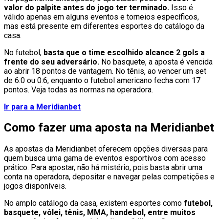
valor do palpite antes do jogo ter terminado.
Isso é
válido apenas em alguns eventos e torneios específicos,
mas está presente em diferentes esportes do catálogo da
casa.
No futebol,
basta que o time escolhido alcance 2 gols a
frente do seu adversário.
No basquete, a aposta é vencida
ao abrir 18 pontos de vantagem. No tênis, ao vencer um set
de 6:0 ou 0:6, enquanto o futebol americano fecha com 17
pontos. Veja todas as normas na operadora.
Ir para a Meridianbet
Como fazer uma aposta na Meridianbet
As apostas da Meridianbet oferecem opções diversas para
quem busca uma gama de eventos esportivos com acesso
prático. Para apostar, não há mistério, pois basta abrir uma
conta na operadora, depositar e navegar pelas competições e
jogos disponíveis.
No amplo catálogo da casa, existem esportes como
futebol,
basquete, vôlei, tênis, MMA, handebol, entre muitos