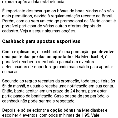
expiram após a data estabelecida.
É importante destacar que os bônus de boas-vindas não são
mais permitidos, devido à regulamentação recente no Brasil.
Porém, com ou sem um código promocional da Meridianbet, é
possível participar de várias outras ofertas depois do
cadastro. Veja a seguir algumas opções.
Cashback para apostas esportivas
Como explicamos, o cashback é uma promoção que
devolve
uma parte das perdas ao apostador.
Na Meridianbet, é
possível receber o reembolso parcial em eventos
selecionados de esportes, gerando mais saldo para apostar
ou sacar.
Segundo as regras recentes da promoção, toda terça-feira às
5h da manhã, o usuário recebe uma notificação em sua conta.
Então, basta aceitar, em um prazo de 24 horas, para estar
participando da bonificação. Caso passe desse período, o
cashback não pode ser mais resgatado.
Depois, é só selecionar a
opção bônus
na Meridianbet e
escolher 4 eventos, com odds mínimas de 1.95. Vale