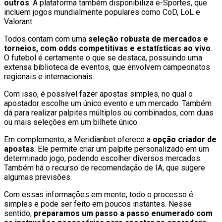
outros
. A plataforma também disponibiliza e-Sportes, que
incluem jogos mundialmente populares como CoD, LoL e
Valorant.
Todos contam com uma
seleção robusta de mercados e
torneios, com odds competitivas e estatísticas ao vivo
.
O futebol é certamente o que se destaca, possuindo uma
extensa biblioteca de eventos, que envolvem campeonatos
regionais e internacionais.
Com isso, é possível fazer apostas simples, no qual o
apostador escolhe um único evento e um mercado. Também
dá para realizar palpites múltiplos ou combinados, com duas
ou mais seleções em um bilhete único.
Em complemento, a Meridianbet oferece a
opção criador de
apostas
. Ele permite criar um palpite personalizado em um
determinado jogo, podendo escolher diversos mercados.
Também há o recurso de recomendação de IA, que sugere
algumas previsões.
Com essas informações em mente, todo o processo é
simples e pode ser feito em poucos instantes. Nesse
sentido,
preparamos um passo a passo enumerado com