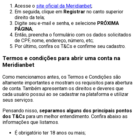
Acesse o
site oficial da Meridianbet
;
Em seguida, clique em
Registrar
no canto superior
direito da tela;
Digite seu e-mail e senha, e selecione
PRÓXIMA
PÁGINA
;
Então, preencha o formulário com os dados solicitados
de CPF, nome, endereço, número, etc;
Por último, confira os T&Cs e confirme seu cadastro.
Termos e condições para abrir uma conta na
Meridianbet
Como mencionamos antes, os Termos e Condições são
altamente importantes e mostram os requisitos para abertura
de conta. Também apresentam os direitos e deveres que
cada usuário possui ao se cadastrar na plataforma e utilizar
seus serviços.
Pensando nisso,
separamos alguns dos principais pontos
dos T&Cs
para um melhor entendimento. Confira abaixo as
informações que listamos.
É obrigatório ter 18 anos ou mais;