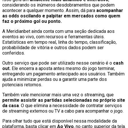
considerando os inúmeros desdobramentos que podem
acontecer a qualquer momento. Assim, dá para
acompanhar
as odds oscilando e palpitar em mercados como quem
faz o próximo gol ou ponto.
A Meridianbet ainda conta com uma seção dedicada aos
eventos ao vivo, com recursos e ferramentas úteis.
Estatísticas em tempo real, linha do tempo, classificação,
probabilidade de vitória e outros dados podem ser
conferidos.
Outro serviço que pode ser utilizado nesse cenário é o
cash
out.
Ele encerra a aposta antes mesmo do jogo terminar,
entregando um pagamento antecipado aos usuários. Também
ajuda a minimizar perdas ou a garantir uma parte dos
potenciais retornos.
Também vale mencionar mais uma vez o streaming, que
permite assistir as partidas selecionadas no próprio site
da casa
. O que elimina a necessidade de contratar serviços
de streaming externos ou TV a cabo para acompanhar o jogo.
Para olhar tudo que está disponível nessa modalidade da
plataforma, basta clicar em
Ao Vivo
, no canto superior da tela.