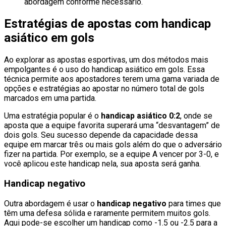
abordagem conforme necessário.
Estratégias de apostas com handicap
asiático em gols
Ao explorar as apostas esportivas, um dos métodos mais
empolgantes é o uso do handicap asiático em gols. Essa
técnica permite aos apostadores terem uma gama variada de
opções e estratégias ao apostar no número total de gols
marcados em uma partida.
Uma estratégia popular é o
handicap asiático 0:2
, onde se
aposta que a equipe favorita superará uma “desvantagem” de
dois gols. Seu sucesso depende da capacidade dessa
equipe em marcar três ou mais gols além do que o adversário
fizer na partida. Por exemplo, se a equipe A vencer por 3-0, e
você aplicou este handicap nela, sua aposta será ganha.
Handicap negativo
Outra abordagem é usar o
handicap negativo
para times que
têm uma defesa sólida e raramente permitem muitos gols.
Aqui pode-se escolher um handicap como -1.5 ou -2.5 para a