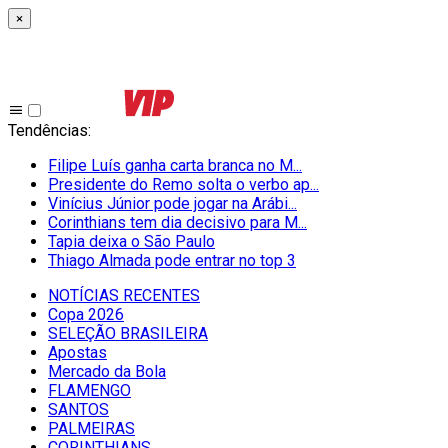
×
Tendências
:
Filipe Luís ganha carta branca no M...
Presidente do Remo solta o verbo ap...
Vinícius Júnior pode jogar na Arábi...
Corinthians tem dia decisivo para M...
Tapia deixa o São Paulo
Thiago Almada pode entrar no top 3
NOTÍCIAS RECENTES
Copa 2026
SELEÇÃO BRASILEIRA
Apostas
Mercado da Bola
FLAMENGO
SANTOS
PALMEIRAS
CORINTHIANS