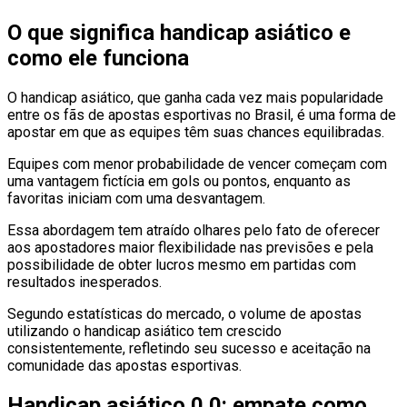
O que significa handicap asiático e
como ele funciona
O handicap asiático, que ganha cada vez mais popularidade
entre os fãs de apostas esportivas no Brasil, é uma forma de
apostar em que as equipes têm suas chances equilibradas.
Equipes com menor probabilidade de vencer começam com
uma vantagem fictícia em gols ou pontos, enquanto as
favoritas iniciam com uma desvantagem.
Essa abordagem tem atraído olhares pelo fato de oferecer
aos apostadores maior flexibilidade nas previsões e pela
possibilidade de obter lucros mesmo em partidas com
resultados inesperados.
Segundo estatísticas do mercado, o volume de apostas
utilizando o handicap asiático tem crescido
consistentemente, refletindo seu sucesso e aceitação na
comunidade das apostas esportivas.
Handicap asiático 0.0: empate como