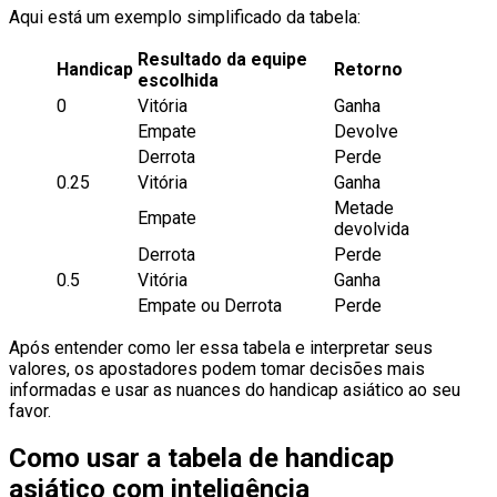
Aqui está um exemplo simplificado da tabela:
Resultado da equipe
Handicap
Retorno
escolhida
0
Vitória
Ganha
Empate
Devolve
Derrota
Perde
0.25
Vitória
Ganha
Metade
Empate
devolvida
Derrota
Perde
0.5
Vitória
Ganha
Empate ou Derrota
Perde
Após entender como ler essa tabela e interpretar seus
valores, os apostadores podem tomar decisões mais
informadas e usar as nuances do handicap asiático ao seu
favor.
Como usar a tabela de handicap
asiático com inteligência