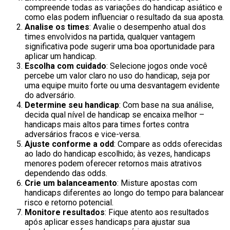
compreende todas as variações do handicap asiático e
como elas podem influenciar o resultado da sua aposta.
Analise os times
: Avalie o desempenho atual dos
times envolvidos na partida, qualquer vantagem
significativa pode sugerir uma boa oportunidade para
aplicar um handicap.
Escolha com cuidado
: Selecione jogos onde você
percebe um valor claro no uso do handicap, seja por
uma equipe muito forte ou uma desvantagem evidente
do adversário.
Determine seu handicap
: Com base na sua análise,
decida qual nível de handicap se encaixa melhor –
handicaps mais altos para times fortes contra
adversários fracos e vice-versa.
Ajuste conforme a odd
: Compare as odds oferecidas
ao lado do handicap escolhido; às vezes, handicaps
menores podem oferecer retornos mais atrativos
dependendo das odds.
Crie um balanceamento
: Misture apostas com
handicaps diferentes ao longo do tempo para balancear
risco e retorno potencial.
Monitore resultados
: Fique atento aos resultados
após aplicar esses handicaps para ajustar sua