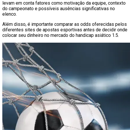
levam em conta fatores como motivação da equipe, contexto
do campeonato e possíveis ausências significativas no
elenco.
Além disso, é importante comparar as odds oferecidas pelos
diferentes sites de apostas esportivas antes de decidir onde
colocar seu dinheiro no mercado do handicap asiático 1.5.