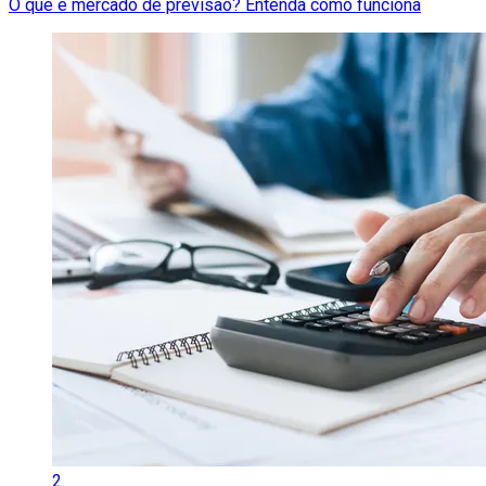
O que é mercado de previsão? Entenda como funciona
2