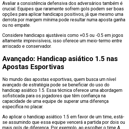
Avaliar a consistência defensiva dos adversários também é
crucial. Equipes que raramente sofrem gols podem ser boas
opções para aplicar handicaps positivos, já que mesmo uma
derrota por margem mínima pode resultar numa aposta ganha
ou no empate.
Considere handicaps ajustáveis como +0.5 ou -0.5 em jogos
altamente imprevisíveis; isso oferece um meio-termo entre
arriscado e conservador.
Avançado: Handicap asiático 1.5 nas
Apostas Esportivas
No mundo das apostas esportivas, quem busca um nível
avançado de estratégia pode se beneficiar do uso do
handicap asiático 1.5. Essa técnica oferece uma abordagem
sofisticada para os jogadores que têm confiança na
capacidade de uma equipe de superar uma diferença
específica no placar.
Ao aplicar o handicap asiático 1.5 em favor de um time, está-
se assumindo que essa equipe vencerá a partida por dois ou
mais gols de diferença. Por exemplo, ao escolher o time A