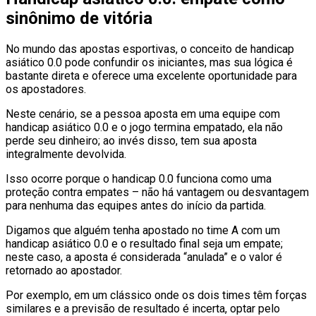
sinônimo de vitória
No mundo das apostas esportivas, o conceito de handicap
asiático 0.0 pode confundir os iniciantes, mas sua lógica é
bastante direta e oferece uma excelente oportunidade para
os apostadores.
Neste cenário, se a pessoa aposta em uma equipe com
handicap asiático 0.0 e o jogo termina empatado, ela não
perde seu dinheiro; ao invés disso, tem sua aposta
integralmente devolvida.
Isso ocorre porque o handicap 0.0 funciona como uma
proteção contra empates – não há vantagem ou desvantagem
para nenhuma das equipes antes do início da partida.
Digamos que alguém tenha apostado no time A com um
handicap asiático 0.0 e o resultado final seja um empate;
neste caso, a aposta é considerada “anulada” e o valor é
retornado ao apostador.
Por exemplo, em um clássico onde os dois times têm forças
similares e a previsão de resultado é incerta, optar pelo