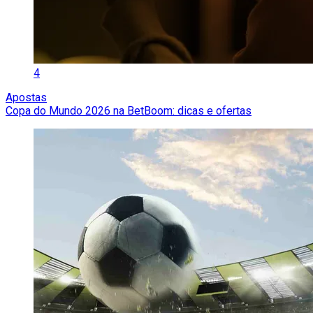
4
Apostas
Copa do Mundo 2026 na BetBoom: dicas e ofertas