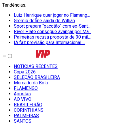
Tendências
:
Luiz Henrique quer jogar no Flameng...
Grêmio define saída de Willian
Sport prepara “pacotão” com ex-Sant...
River Plate consegue avançar por Ma...
Palmeiras recusa proposta de 30 mil...
IA faz previsão para Internacional ...
NOTÍCIAS RECENTES
Copa 2026
SELEÇÃO BRASILEIRA
Mercado da Bola
FLAMENGO
Apostas
AO VIVO
BRASILEIRÃO
CORINTHIANS
PALMEIRAS
SANTOS