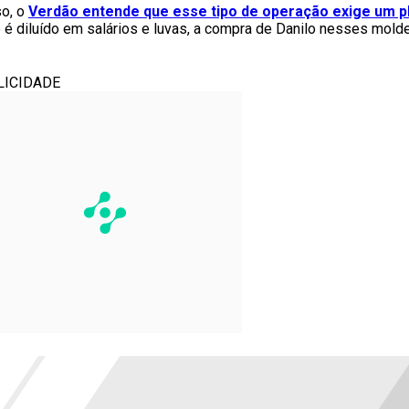
o, o
Verdão entende que esse tipo de operação exige um p
 é diluído em salários e luvas, a compra de Danilo nesses molde
LICIDADE