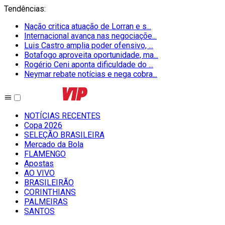
Tendências
:
Nação critica atuação de Lorran e s...
Internacional avança nas negociaçõe...
Luis Castro amplia poder ofensivo, ...
Botafogo aproveita oportunidade, ma...
Rogério Ceni aponta dificuldade do ...
Neymar rebate notícias e nega cobra...
NOTÍCIAS RECENTES
Copa 2026
SELEÇÃO BRASILEIRA
Mercado da Bola
FLAMENGO
Apostas
AO VIVO
BRASILEIRÃO
CORINTHIANS
PALMEIRAS
SANTOS