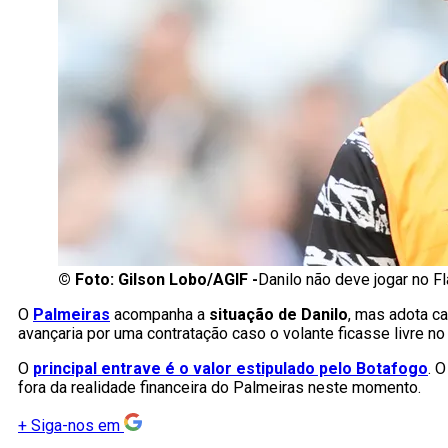
©
Foto: Gilson Lobo/AGIF -
Danilo não deve jogar no F
O
Palmeiras
acompanha a
situação de Danilo
, mas adota c
avançaria por uma contratação caso o volante ficasse livre n
O
principal entrave é o valor estipulado pelo Botafogo
. 
fora da realidade financeira do Palmeiras neste momento.
+
Siga-nos em