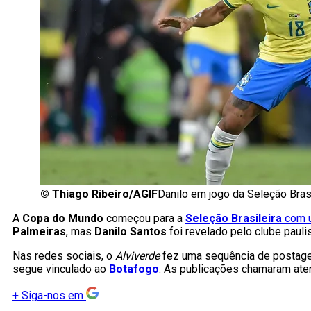
©
Thiago Ribeiro/AGIF
Danilo em jogo da Seleção Brasi
A
Copa do Mundo
começou para a
Seleção Brasileira
com u
Palmeiras
, mas
Danilo Santos
foi revelado pelo clube paulis
Nas redes sociais, o
Alviverde
fez uma sequência de postage
segue vinculado ao
Botafogo
. As publicações chamaram ate
+
Siga-nos em