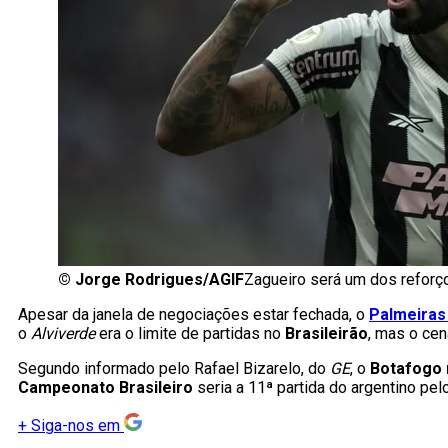
©
Jorge Rodrigues/AGIF
Zagueiro será um dos reforç
Apesar da janela de negociações estar fechada, o
Palmeira
o
Alviverde
era o limite de partidas no
Brasileirão
, mas o cen
Segundo informado pelo Rafael Bizarelo, do
GE
, o
Botafogo 
Campeonato Brasileiro
seria a 11ª partida do argentino pel
+
Siga-nos em