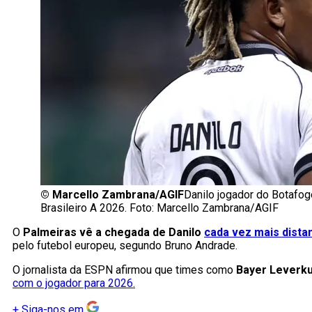
©
Marcello Zambrana/AGIF
Danilo jogador do Botafog
Brasileiro A 2026. Foto: Marcello Zambrana/AGIF
O
Palmeiras vê a chegada de Danilo
cada vez mais dista
pelo futebol europeu, segundo Bruno Andrade.
O jornalista da ESPN afirmou que times como
Bayer Leverku
com o jogador para 2026.
+
Siga-nos em