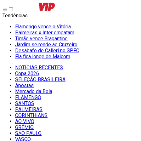
Tendências
:
Flamengo vence o Vitória
Palmeiras x Inter empatam
Timão vence Bragantino
Jardim se rende ao Cruzeiro
Desabafo de Calleri no SPFC
Fla fica longe de Malcom
NOTÍCIAS RECENTES
Copa 2026
SELEÇÃO BRASILEIRA
Apostas
Mercado da Bola
FLAMENGO
SANTOS
PALMEIRAS
CORINTHIANS
AO VIVO
GRÊMIO
SĀO PAULO
VASCO