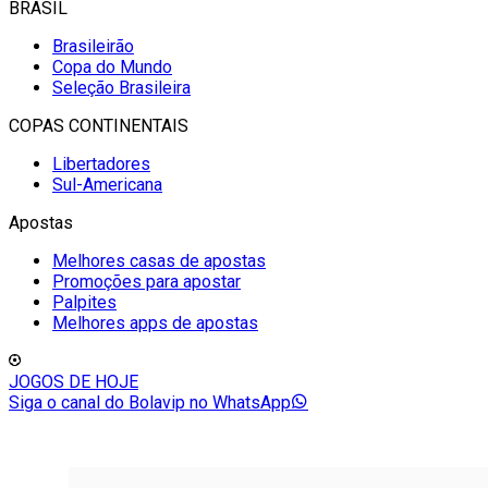
BRASIL
Brasileirão
Copa do Mundo
Seleção Brasileira
COPAS CONTINENTAIS
Libertadores
Sul-Americana
Apostas
Melhores casas de apostas
Promoções para apostar
Palpites
Melhores apps de apostas
JOGOS DE HOJE
Siga o canal do Bolavip no WhatsApp