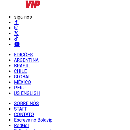
siga-nos
EDIÇÕES
ARGENTINA
BRASIL
CHILE
GLOBAL
MÉXICO
PERU
US ENGLISH
SOBRE NÓS
STAFF
CONTATO
Escreva no Bolavip
RedGol