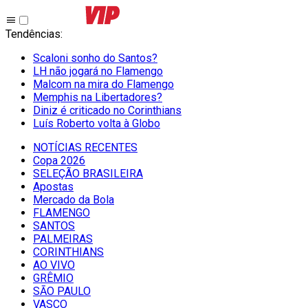
Tendências
:
Scaloni sonho do Santos?
LH não jogará no Flamengo
Malcom na mira do Flamengo
Memphis na Libertadores?
Diniz é criticado no Corinthians
Luís Roberto volta à Globo
NOTÍCIAS RECENTES
Copa 2026
SELEÇÃO BRASILEIRA
Apostas
Mercado da Bola
FLAMENGO
SANTOS
PALMEIRAS
CORINTHIANS
AO VIVO
GRÊMIO
SĀO PAULO
VASCO