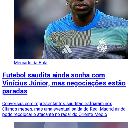
Mercado da Bola
Futebol saudita ainda sonha com
Vinícius Júnior, mas negociações estão
paradas
Conversas com representantes sauditas esfriaram nos
últimos meses, mas uma eventual saída do Real Madrid ainda
pode recolocar o atacante no radar do Oriente Médio