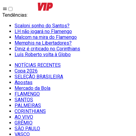
Tendências
:
Scaloni sonho do Santos?
LH não jogará no Flamengo
Malcom na mira do Flamengo
Memphis na Libertadores?
Diniz é criticado no Corinthians
Luís Roberto volta à Globo
NOTÍCIAS RECENTES
Copa 2026
SELEÇÃO BRASILEIRA
Apostas
Mercado da Bola
FLAMENGO
SANTOS
PALMEIRAS
CORINTHIANS
AO VIVO
GRÊMIO
SĀO PAULO
VASCO