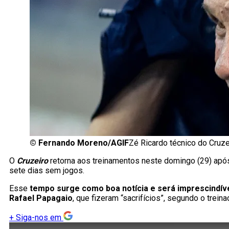
©
Fernando Moreno/AGIF
Zé Ricardo técnico do Cruz
O
Cruzeiro
retorna aos treinamentos neste domingo (29) após
sete dias sem jogos.
Esse
tempo surge como boa notícia e será imprescindível
Rafael Papagaio
, que fizeram “sacrifícios”, segundo o treina
+
Siga-nos em