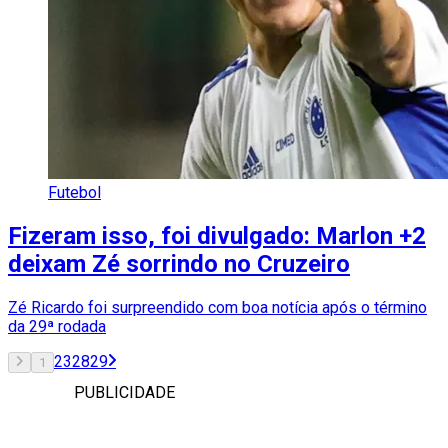
Futebol
Fizeram isso, foi divulgado: Marlon +2
deixam Zé sorrindo no Cruzeiro
Zé Ricardo foi surpreendido com boa notícia após o término
da 29ª rodada
2
3
28
29
1
PUBLICIDADE