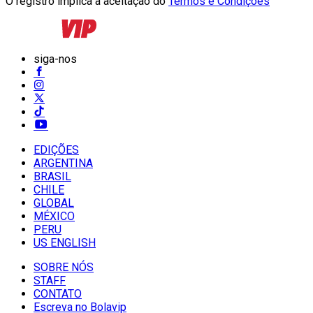
O registro implica a aceitação do
Termos e Condições
siga-nos
EDIÇÕES
ARGENTINA
BRASIL
CHILE
GLOBAL
MÉXICO
PERU
US ENGLISH
SOBRE NÓS
STAFF
CONTATO
Escreva no Bolavip