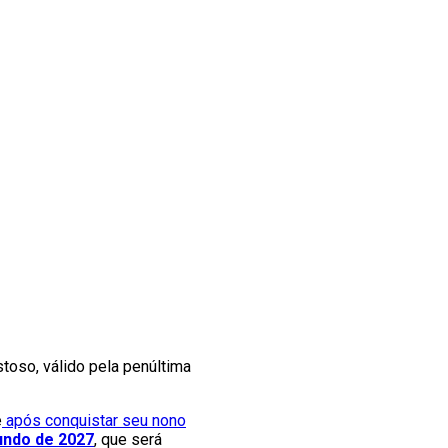
toso, válido pela penúltima
e
após conquistar seu nono
undo
de 2027
, que será