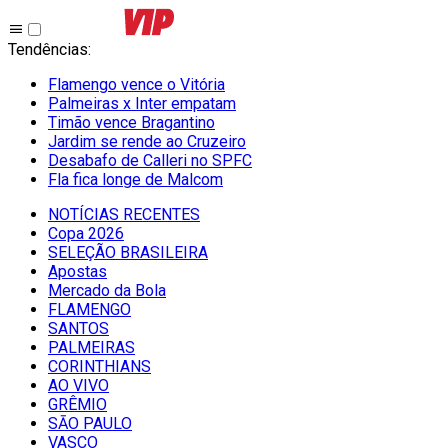
Tendências
:
Flamengo vence o Vitória
Palmeiras x Inter empatam
Timão vence Bragantino
Jardim se rende ao Cruzeiro
Desabafo de Calleri no SPFC
Fla fica longe de Malcom
NOTÍCIAS RECENTES
Copa 2026
SELEÇÃO BRASILEIRA
Apostas
Mercado da Bola
FLAMENGO
SANTOS
PALMEIRAS
CORINTHIANS
AO VIVO
GRÊMIO
SĀO PAULO
VASCO