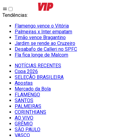
Tendências
:
Flamengo vence o Vitória
Palmeiras x Inter empatam
Timão vence Bragantino
Jardim se rende ao Cruzeiro
Desabafo de Calleri no SPFC
Fla fica longe de Malcom
NOTÍCIAS RECENTES
Copa 2026
SELEÇÃO BRASILEIRA
Apostas
Mercado da Bola
FLAMENGO
SANTOS
PALMEIRAS
CORINTHIANS
AO VIVO
GRÊMIO
SĀO PAULO
VASCO