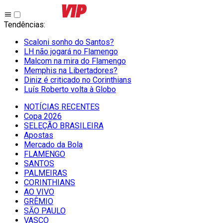
Tendências
:
Scaloni sonho do Santos?
LH não jogará no Flamengo
Malcom na mira do Flamengo
Memphis na Libertadores?
Diniz é criticado no Corinthians
Luís Roberto volta à Globo
NOTÍCIAS RECENTES
Copa 2026
SELEÇÃO BRASILEIRA
Apostas
Mercado da Bola
FLAMENGO
SANTOS
PALMEIRAS
CORINTHIANS
AO VIVO
GRÊMIO
SĀO PAULO
VASCO