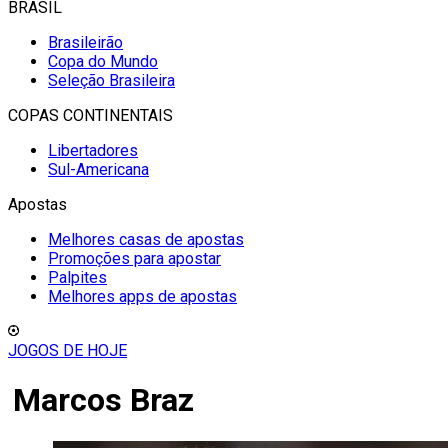
BRASIL
Brasileirão
Copa do Mundo
Seleção Brasileira
COPAS CONTINENTAIS
Libertadores
Sul-Americana
Apostas
Melhores casas de apostas
Promoções para apostar
Palpites
Melhores apps de apostas
JOGOS DE HOJE
Marcos Braz