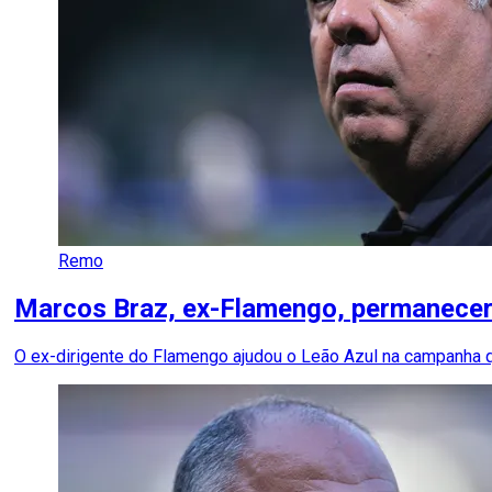
Remo
Marcos Braz, ex-Flamengo, permanece
O ex-dirigente do Flamengo ajudou o Leão Azul na campanha qu