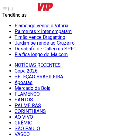
Tendências
:
Flamengo vence o Vitória
Palmeiras x Inter empatam
Timão vence Bragantino
Jardim se rende ao Cruzeiro
Desabafo de Calleri no SPFC
Fla fica longe de Malcom
NOTÍCIAS RECENTES
Copa 2026
SELEÇÃO BRASILEIRA
Apostas
Mercado da Bola
FLAMENGO
SANTOS
PALMEIRAS
CORINTHIANS
AO VIVO
GRÊMIO
SĀO PAULO
VASCO