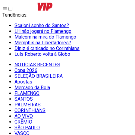
Tendências
:
Scaloni sonho do Santos?
LH não jogará no Flamengo
Malcom na mira do Flamengo
Memphis na Libertadores?
Diniz é criticado no Corinthians
Luís Roberto volta à Globo
NOTÍCIAS RECENTES
Copa 2026
SELEÇÃO BRASILEIRA
Apostas
Mercado da Bola
FLAMENGO
SANTOS
PALMEIRAS
CORINTHIANS
AO VIVO
GRÊMIO
SĀO PAULO
VASCO