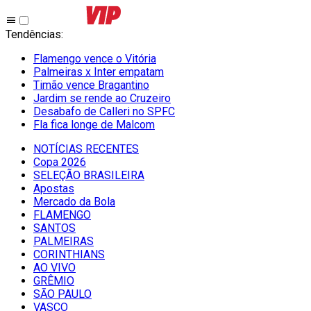
Tendências
:
Flamengo vence o Vitória
Palmeiras x Inter empatam
Timão vence Bragantino
Jardim se rende ao Cruzeiro
Desabafo de Calleri no SPFC
Fla fica longe de Malcom
NOTÍCIAS RECENTES
Copa 2026
SELEÇÃO BRASILEIRA
Apostas
Mercado da Bola
FLAMENGO
SANTOS
PALMEIRAS
CORINTHIANS
AO VIVO
GRÊMIO
SĀO PAULO
VASCO