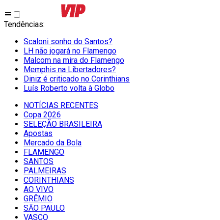
Tendências
:
Scaloni sonho do Santos?
LH não jogará no Flamengo
Malcom na mira do Flamengo
Memphis na Libertadores?
Diniz é criticado no Corinthians
Luís Roberto volta à Globo
NOTÍCIAS RECENTES
Copa 2026
SELEÇÃO BRASILEIRA
Apostas
Mercado da Bola
FLAMENGO
SANTOS
PALMEIRAS
CORINTHIANS
AO VIVO
GRÊMIO
SĀO PAULO
VASCO