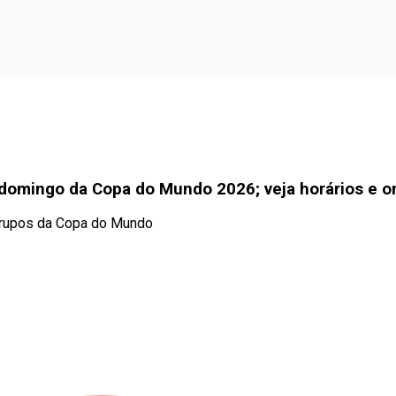
domingo da Copa do Mundo 2026; veja horários e on
 grupos da Copa do Mundo