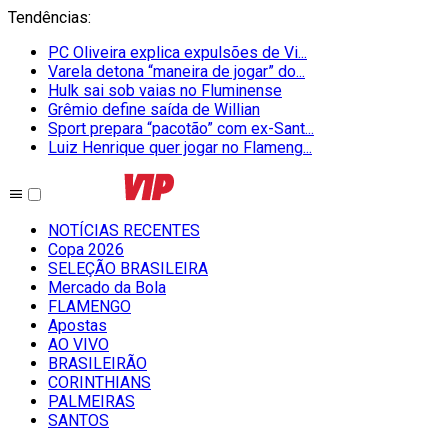
Tendências
:
PC Oliveira explica expulsões de Vi...
Varela detona “maneira de jogar” do...
Hulk sai sob vaias no Fluminense
Grêmio define saída de Willian
Sport prepara “pacotão” com ex-Sant...
Luiz Henrique quer jogar no Flameng...
NOTÍCIAS RECENTES
Copa 2026
SELEÇÃO BRASILEIRA
Mercado da Bola
FLAMENGO
Apostas
AO VIVO
BRASILEIRÃO
CORINTHIANS
PALMEIRAS
SANTOS