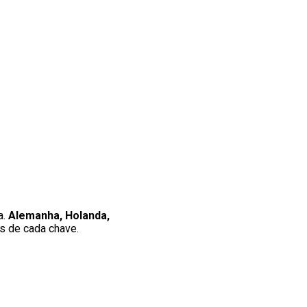
a.
Alemanha, Holanda,
s de cada chave.