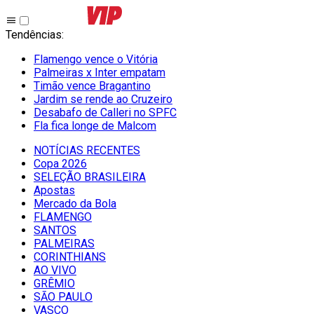
Tendências
:
Flamengo vence o Vitória
Palmeiras x Inter empatam
Timão vence Bragantino
Jardim se rende ao Cruzeiro
Desabafo de Calleri no SPFC
Fla fica longe de Malcom
NOTÍCIAS RECENTES
Copa 2026
SELEÇÃO BRASILEIRA
Apostas
Mercado da Bola
FLAMENGO
SANTOS
PALMEIRAS
CORINTHIANS
AO VIVO
GRÊMIO
SĀO PAULO
VASCO