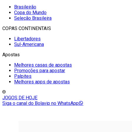
Brasileirão
Copa do Mundo
Seleção Brasileira
COPAS CONTINENTAIS
Libertadores
Sul-Americana
Apostas
Melhores casas de apostas
Promoções para apostar
Palpites
Melhores apps de apostas
JOGOS DE HOJE
Siga o canal do Bolavip no WhatsApp