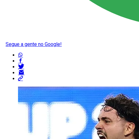
Segue a gente no Google!