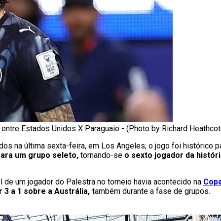
 entre Estados Unidos X Paraguaio - (Photo by Richard Heathco
dos na última sexta-feira, em Los Angeles, o jogo foi histórico p
para um grupo seleto,
tornando-se
o sexto jogador da histór
ol de um jogador do Palestra no torneio havia acontecido na
Copa
 3 a 1 sobre a Austrália, t
ambém durante a fase de grupos.