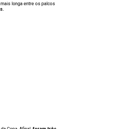
 mais longa entre os palcos
s.
 da Copa. Afinal,
foram três