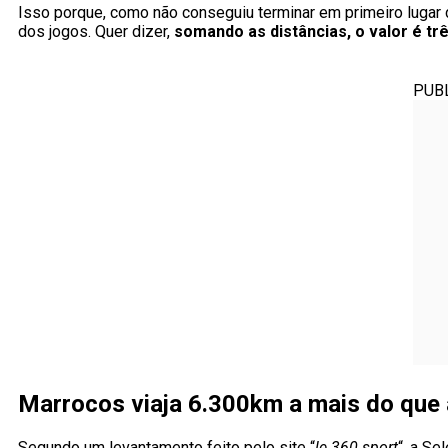
Isso porque, como não conseguiu terminar em primeiro lugar 
dos jogos. Quer dizer,
somando as distâncias, o valor é tr
PUB
Marrocos viaja 6.300km a mais do que 
Segundo um levantamento feito pelo site “
le 360 sport
“, a Se