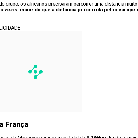
do grupo, os africanos precisaram percorrer uma distância muito
ês vezes maior do que a distância percorrida pelos europeu
LICIDADE
a França
leção de Marrocos percorreu um total de
9.286km
desde o início