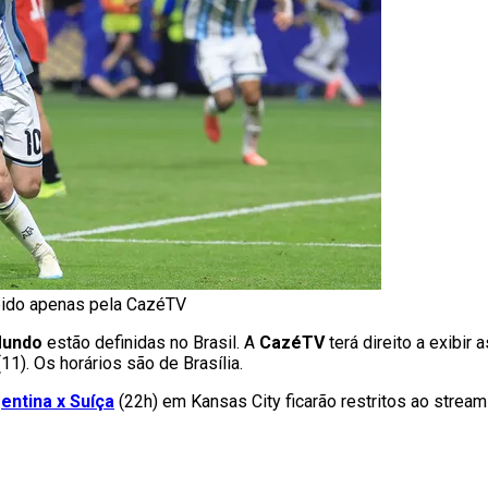
ibido apenas pela CazéTV
 Mundo
estão definidas no Brasil. A
CazéTV
terá direito a exibir 
1). Os horários são de Brasília.
entina x Suíça
(22h) em Kansas City ficarão restritos ao strea