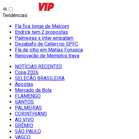
Tendências
:
Fla fica longe de Malcom
Endrick tem 2 propostas
Palmeiras x Inter empatam
Desabafo de Calleri no SPFC
Fla de olho em Matías Fonseca
Renovação de Memphis trava
NOTÍCIAS RECENTES
Copa 2026
SELEÇÃO BRASILEIRA
Apostas
Mercado da Bola
FLAMENGO
SANTOS
PALMEIRAS
CORINTHIANS
AO VIVO
GRÊMIO
SĀO PAULO
VASCO