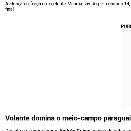
A atuação reforça o excelente Mundial vivido pelo camisa 14,
final.
PUB
Volante domina o meio-campo paragua
Durante o primeiro tempo,
Andrés Cubas
venceu disputas im