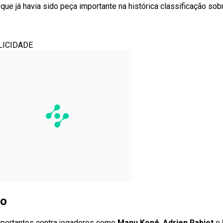
 que já havia sido peça importante na histórica classificação so
LICIDADE
io
portantes contra jogadores como
Manu Koné
,
Adrien Rabiot
e