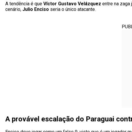
A tendência é que
Víctor Gustavo Velázquez
entre na zaga 
cenário,
Julio Enciso
seria o único atacante.
PUB
A provável escalação do Paraguai cont
Enciso deve jogar como um falso 9, visto que é um jogador 