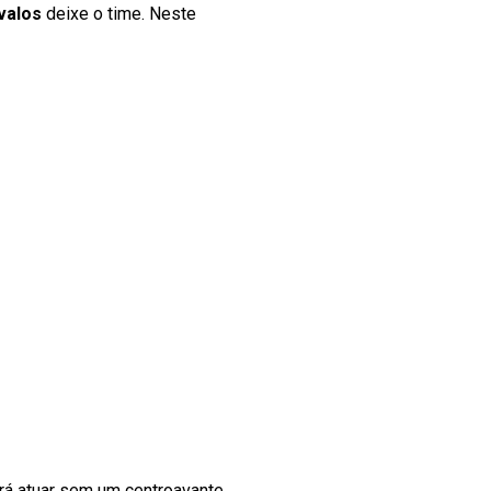
valos
deixe o time. Neste
á atuar sem um centroavante