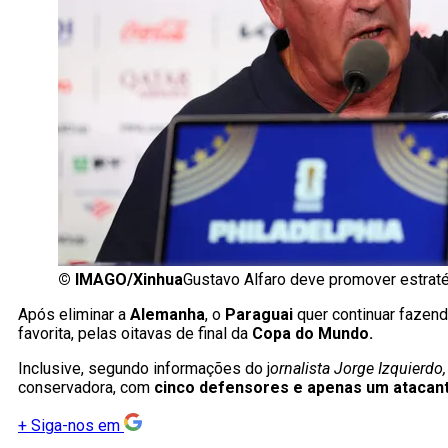
©
IMAGO/Xinhua
Gustavo Alfaro deve promover estraté
Após eliminar a
Alemanha
, o
Paraguai
quer continuar fazendo
favorita, pelas oitavas de final da
Copa do Mundo.
Inclusive, segundo informações do j
ornalista Jorge Izquierdo
conservadora, com
cinco defensores e apenas um atacan
+
Siga-nos em