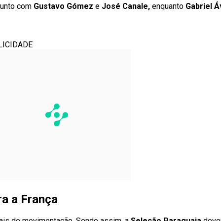
junto com
Gustavo Gómez
e
José Canale,
enquanto
Gabriel Á
LICIDADE
ra a França
mais de movimentação. Sendo assim, a
Seleção Paraguaia
dever