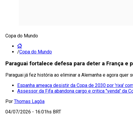
Copa do Mundo
/
Copa do Mundo
Paraguai fortalece defesa para deter a França e
Paraguai já fez história ao eliminar a Alemanha e agora quer 
Espanha ameaça desistir da Copa de 2030 por 'rixa' co
Assessor da Fifa abandona cargo e critica "venda" da C
Por
Thomas Lagôa
04/07/2026 - 16:01hs BRT