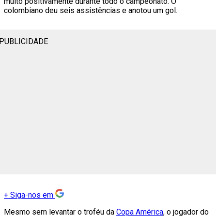
muito positivamente durante todo o campeonato. O
colombiano deu seis assistências e anotou um gol.
PUBLICIDADE
+
Siga-nos em
Mesmo sem levantar o troféu da
Copa América
, o jogador do