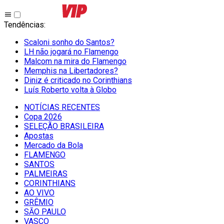
Tendências
:
Scaloni sonho do Santos?
LH não jogará no Flamengo
Malcom na mira do Flamengo
Memphis na Libertadores?
Diniz é criticado no Corinthians
Luís Roberto volta à Globo
NOTÍCIAS RECENTES
Copa 2026
SELEÇÃO BRASILEIRA
Apostas
Mercado da Bola
FLAMENGO
SANTOS
PALMEIRAS
CORINTHIANS
AO VIVO
GRÊMIO
SĀO PAULO
VASCO