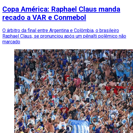
Copa América: Raphael Claus manda
recado a VAR e Conmebol
O árbitro da final entre Argentina e Colômbia, o brasileiro
Raphael Claus, se pronunciou após um pênalti polêmico não
marcado