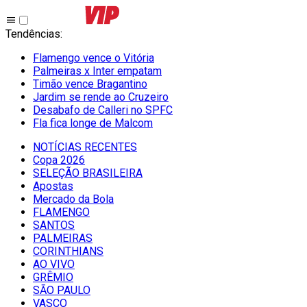
Tendências
:
Flamengo vence o Vitória
Palmeiras x Inter empatam
Timão vence Bragantino
Jardim se rende ao Cruzeiro
Desabafo de Calleri no SPFC
Fla fica longe de Malcom
NOTÍCIAS RECENTES
Copa 2026
SELEÇÃO BRASILEIRA
Apostas
Mercado da Bola
FLAMENGO
SANTOS
PALMEIRAS
CORINTHIANS
AO VIVO
GRÊMIO
SĀO PAULO
VASCO