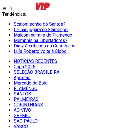
Tendências
:
Scaloni sonho do Santos?
LH não jogará no Flamengo
Malcom na mira do Flamengo
Memphis na Libertadores?
Diniz é criticado no Corinthians
Luís Roberto volta à Globo
NOTÍCIAS RECENTES
Copa 2026
SELEÇÃO BRASILEIRA
Apostas
Mercado da Bola
FLAMENGO
SANTOS
PALMEIRAS
CORINTHIANS
AO VIVO
GRÊMIO
SĀO PAULO
VASCO