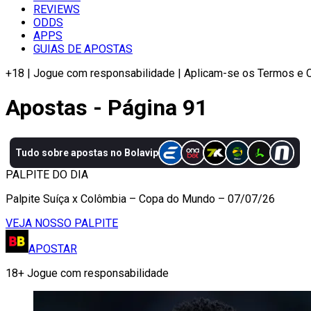
REVIEWS
ODDS
APPS
GUIAS DE APOSTAS
+18 | Jogue com responsabilidade | Aplicam-se os Termos e 
Apostas - Página 91
PALPITE DO DIA
Palpite Suíça x Colômbia – Copa do Mundo – 07/07/26
VEJA NOSSO PALPITE
APOSTAR
18+ Jogue com responsabilidade