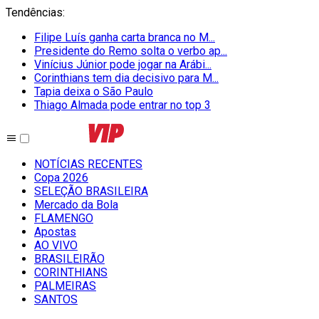
Tendências
:
Filipe Luís ganha carta branca no M...
Presidente do Remo solta o verbo ap...
Vinícius Júnior pode jogar na Arábi...
Corinthians tem dia decisivo para M...
Tapia deixa o São Paulo
Thiago Almada pode entrar no top 3
NOTÍCIAS RECENTES
Copa 2026
SELEÇÃO BRASILEIRA
Mercado da Bola
FLAMENGO
Apostas
AO VIVO
BRASILEIRÃO
CORINTHIANS
PALMEIRAS
SANTOS