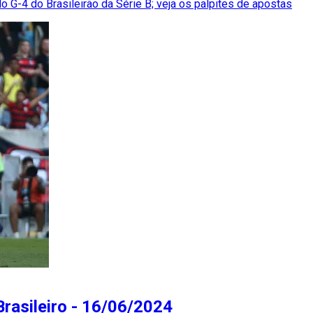
 G-4 do Brasileirão da Série B; veja os palpites de apostas
rasileiro - 16/06/2024