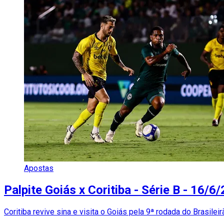
Apostas
Palpite Goiás x Coritiba - Série B - 16/6
Coritiba revive sina e visita o Goiás pela 9ª rodada do Brasilei