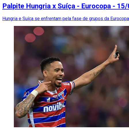
Palpite Hungria x Suíça - Eurocopa - 15
Hungria e Suíça se enfrentam pela fase de grupos da Eurocopa