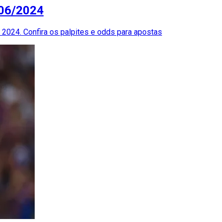
/06/2024
 2024. Confira os palpites e odds para apostas