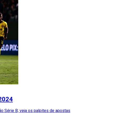
/2024
rão Série B; veja os palpites de apostas