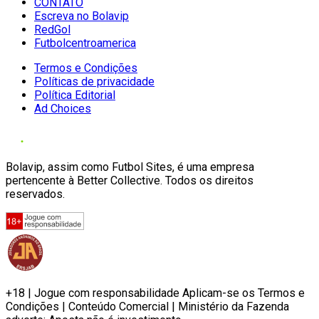
CONTATO
Escreva no Bolavip
RedGol
Futbolcentroamerica
Termos e Condições
Políticas de privacidade
Política Editorial
Ad Choices
Bolavip, assim como Futbol Sites, é uma empresa
pertencente à Better Collective. Todos os direitos
reservados.
+18 | Jogue com responsabilidade Aplicam-se os Termos e
Condições | Conteúdo Comercial | Ministério da Fazenda