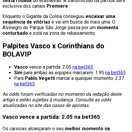
sexta rodada
do Brasileirão. A transmissão da partida será
exclusiva dos canais
Premiere
.
Enquanto o Gigante da Colina conseguiu
encaixar uma
sequência de vitórias
e vai em busca de mais uma. O
Alvinegro do Parque São Jorge passa por um
momento
conturbado
e está na zona de rebaixamento.
Palpites Vasco x Corinthians do
BOLAVIP
Vasco
vence a partida: 2.05
na bet365
Sim
para ambas as equipes marcarem: 1.95
na bet365
Para
Pablo Vegetti
marcar a qualquer momento: 2.37
na bet365
As odds foram verificadas no momento da redação deste
artigo e estão sujeitas
à mudança. Consulte as odds
atualizadas no site das casas de apostas.
Vasco vence a partida: 2.05 na bet365
Os cariocas alcançaram o seu
melhor momento na