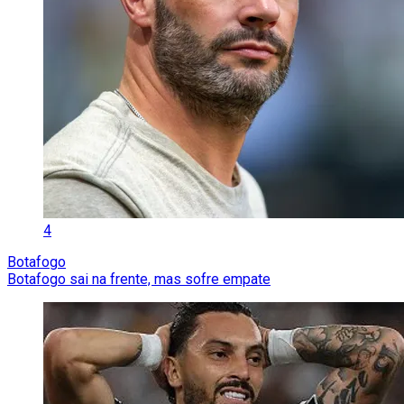
4
Botafogo
Botafogo sai na frente, mas sofre empate