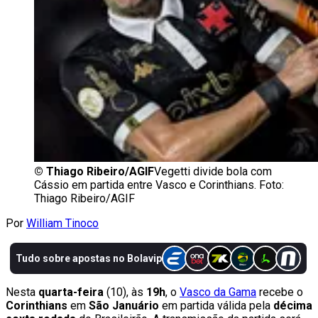
©
Thiago Ribeiro/AGIF
Vegetti divide bola com
Cássio em partida entre Vasco e Corinthians. Foto:
Thiago Ribeiro/AGIF
Por
William Tinoco
Nesta
quarta-feira
(10), às
19h
, o
Vasco da Gama
recebe o
Corinthians
em
São Januário
em partida válida pela
décima