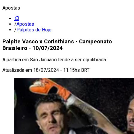
Apostas
/
Apostas
/
Palpites de Hoje
Palpite Vasco x Corinthians - Campeonato
Brasileiro - 10/07/2024
A partida em São Januário tende a ser equilibrada.
Atualizada em
18/07/2024 - 11:15hs BRT