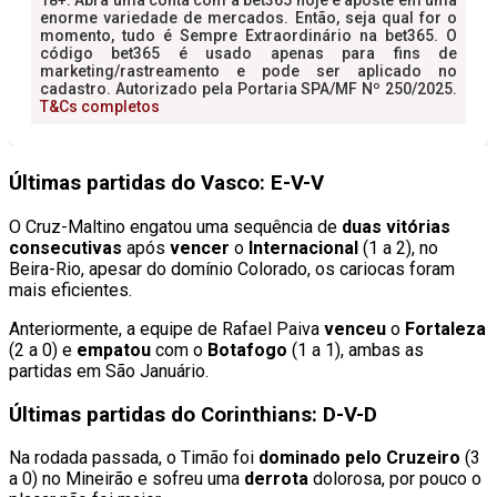
Últimas partidas do Vasco: E-V-V
O Cruz-Maltino engatou uma sequência de
duas vitórias
consecutivas
após
vencer
o
Internacional
(1 a 2), no
Beira-Rio, apesar do domínio Colorado, os cariocas foram
mais eficientes.
Anteriormente, a equipe de Rafael Paiva
venceu
o
Fortaleza
(2 a 0) e
empatou
com o
Botafogo
(1 a 1), ambas as
partidas em São Januário.
Últimas partidas do Corinthians: D-V-D
Na rodada passada, o Timão foi
dominado pelo Cruzeiro
(3
a 0) no Mineirão e sofreu uma
derrota
dolorosa, por pouco o