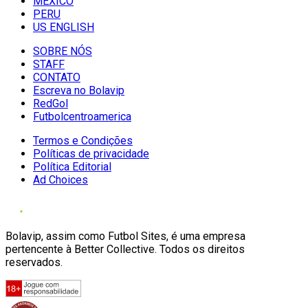
MÉXICO
PERU
US ENGLISH
SOBRE NÓS
STAFF
CONTATO
Escreva no Bolavip
RedGol
Futbolcentroamerica
Termos e Condições
Políticas de privacidade
Política Editorial
Ad Choices
Bolavip, assim como Futbol Sites, é uma empresa
pertencente à Better Collective. Todos os direitos
reservados.