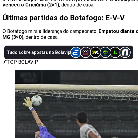
venceu o Criciúma (2×1)
, dentro de casa.
Últimas partidas do Botafogo: E-V-V
O Botafogo mira a liderança do campeonato.
Empatou diante 
MG (3×0)
, dentro de casa.
TOP BOLAVIP