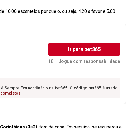
e 10,00 escanteios por duelo, ou seja, 4,20 a favor e 5,80
Corinthians (3×2),
fora de casa. Em seguida, se recuperou e