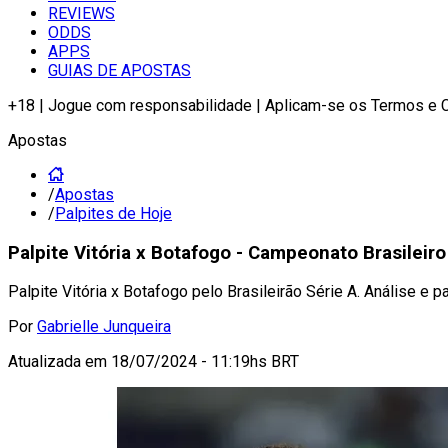
REVIEWS
ODDS
APPS
GUIAS DE APOSTAS
+18 | Jogue com responsabilidade | Aplicam-se os Termos e 
Apostas
/
Apostas
/
Palpites de Hoje
Palpite Vitória x Botafogo - Campeonato Brasileir
Palpite Vitória x Botafogo pelo Brasileirão Série A. Análise e p
Por
Gabrielle Junqueira
Atualizada em
18/07/2024 - 11:19hs BRT