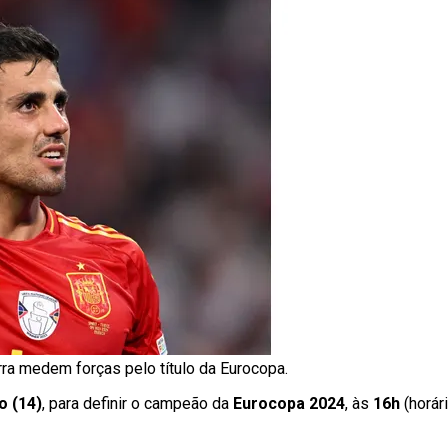
rra medem forças pelo título da Eurocopa.
o (14)
, para definir o campeão da
Eurocopa 2024
, às
16h
(horár