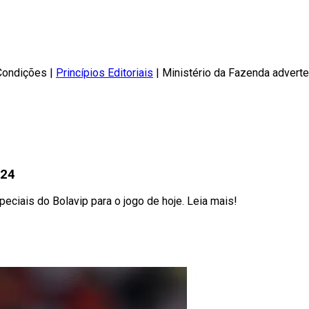
Condições |
Princípios Editoriais
| Ministério da Fazenda adverte
024
peciais do Bolavip para o jogo de hoje. Leia mais!