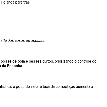
Holanda para trás.
site das casas de apostas.
 posse de bola e passes curtos, priorizando o controle do
a da Espanha.
atística, o peso de valer a taça da competição aumenta a