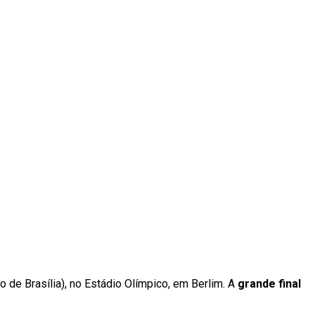
io de Brasília), no Estádio Olímpico, em Berlim. A
grande final