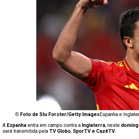
©
Foto de Stu Forster/Getty Images
Espanha e Inglate
A
Espanha
entra em campo contra a
Inglaterra
, neste
doming
será transmitida pela
TV Globo
,
SporTV e CazéTV.