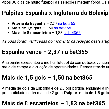
Após 30 dias de muito futebol, as seleções medem força. Os e
Palpites Espanha x Inglaterra do Bolavip
Vitória da Espanha
– 2,37
na bet365
Mais de 1,5 gols
– 1,50
na bet365
Mais de 8 escanteios
– 1,83
na bet365
As odds foram verificadas no momento da redação deste artigo
Espanha vence – 2,37 na bet365
A Espanha apresentou o melhor futebol da competição, vencendo
meio de campo e a criação de oportunidades. Demonstrando uma
Mais de 1,5 gols – 1,50 na bet365
A média de gols da Espanha é de 2,3 por partida, enquanto a Ing
probabilidade de ter mais de 2 gols.
Palpite: mais de 1,5 gols
Mais de 8 escanteios – 1,83 na bet365