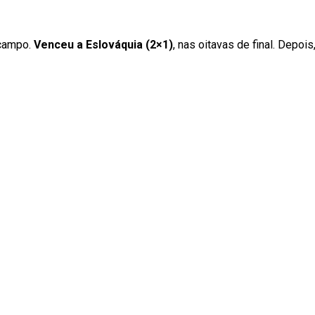
 campo.
Venceu a Eslováquia (2×1)
, nas oitavas de final. Depois