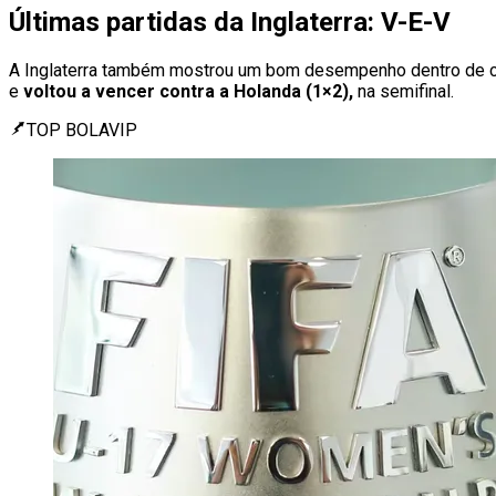
Últimas partidas da Inglaterra: V-E-V
A Inglaterra também mostrou um bom desempenho dentro de
e
voltou a vencer contra a Holanda (1×2),
na semifinal.
TOP BOLAVIP