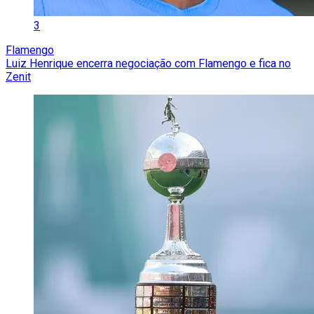
3
Flamengo
Luiz Henrique encerra negociação com Flamengo e fica no
Zenit