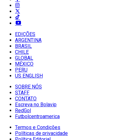
EDIÇÕES
ARGENTINA
BRASIL
CHILE
GLOBAL
MÉXICO
PERU
US ENGLISH
SOBRE NÓS
STAFF
CONTATO
Escreva no Bolavip
RedGol
Futbolcentroamerica
Termos e Condições
Políticas de privacidade
Política Editorial