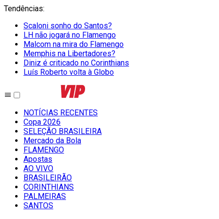
Tendências
:
Scaloni sonho do Santos?
LH não jogará no Flamengo
Malcom na mira do Flamengo
Memphis na Libertadores?
Diniz é criticado no Corinthians
Luís Roberto volta à Globo
NOTÍCIAS RECENTES
Copa 2026
SELEÇÃO BRASILEIRA
Mercado da Bola
FLAMENGO
Apostas
AO VIVO
BRASILEIRÃO
CORINTHIANS
PALMEIRAS
SANTOS