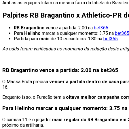
Ambas as equipes lutam na mesma faixa da tabela do Brasilei
Palpites RB Bragantino x Athletico-PR 
RB Bragantino
vence a partida: 2.00 na
bet365
Para
Helinho
marcar a qualquer momento: 3.75 na
bet36
Partida para
mais
de 10 escanteios: 1.80 na
bet365
As odds foram verificadas no momento da redação deste artigo
RB Bragantino vence a partida: 2.00 na bet365
O Massa Bruta precisa
vencer a partida dentro de casa par
16.
Enquanto isso, o Furacão tem a
oitava melhor campanha com
Para Helinho marcar a qualquer momento: 3.75 na
O camisa 11 é o jogador
mais regular do RB Bragantino em 
próximo da artilharia.