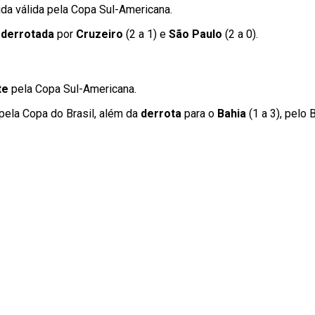
tida válida pela Copa Sul-Americana.
i
derrotada
por
Cruzeiro
(2 a 1) e
São Paulo
(2 a 0).
te
pela Copa Sul-Americana.
 pela Copa do Brasil, além da
derrota
para o
Bahia
(1 a 3), pelo B