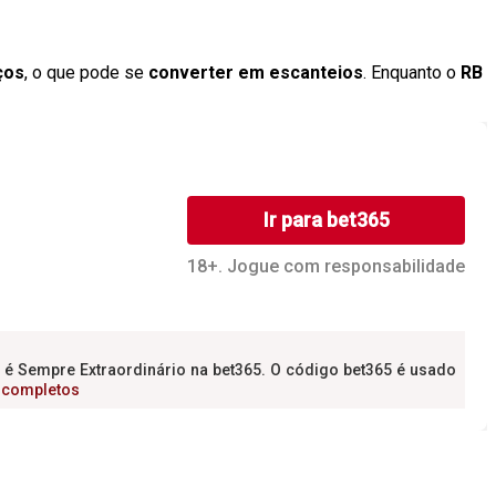
ços
, o que pode se
converter em escanteios
. Enquanto o
RB