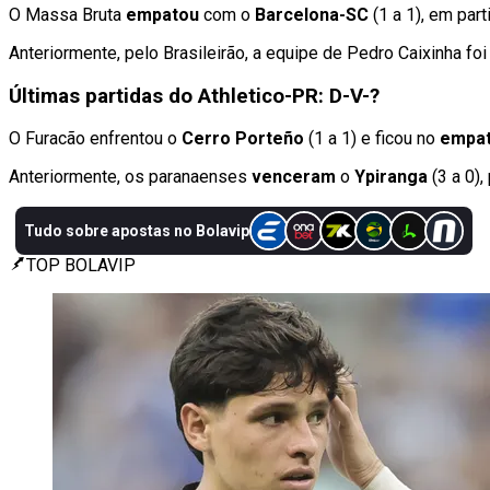
O Massa Bruta
empatou
com o
Barcelona-SC
(1 a 1), em par
Anteriormente, pelo Brasileirão, a equipe de Pedro Caixinha fo
Últimas partidas do Athletico-PR: D-V-?
O Furacão enfrentou o
Cerro Porteño
(1 a 1) e ficou no
empa
Anteriormente, os paranaenses
venceram
o
Ypiranga
(3 a 0),
TOP BOLAVIP