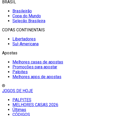
BRASIL
Brasileirão
Copa do Mundo
Seleção Brasileira
COPAS CONTINENTAIS
Libertadores
Sul-Americana
Apostas
Melhores casas de apostas
Promoções para apostar
Palpites
Melhores apps de apostas
JOGOS DE HOJE
PALPITES
MELHORES CASAS 2026
Últimas
CÓDIGOS