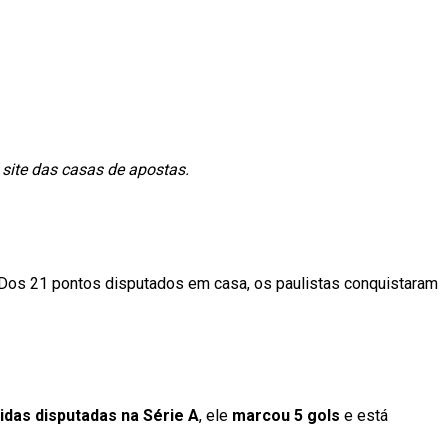
site das casas de apostas.
 Dos 21 pontos disputados em casa, os paulistas conquistaram
tidas disputadas na Série A
, ele
marcou 5 gols
e está