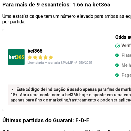
Para mais de 9 escanteios: 1.66 na bet365
Uma estatística que tem um número elevado para ambas as eq
por partida.
Últimas partidas do Guarani: E-D-E