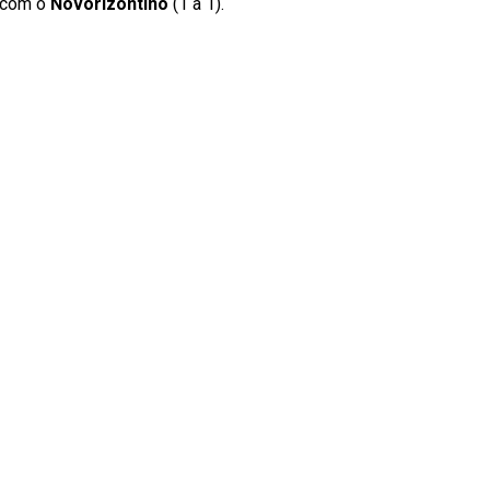
com o
Novorizontino
(1 a 1).