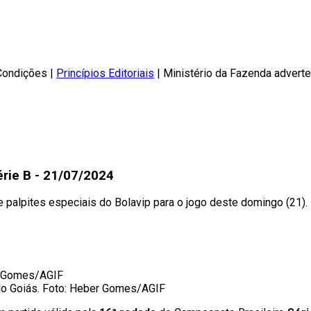
Condições |
Princípios Editoriais
| Ministério da Fazenda adverte
érie B - 21/07/2024
 e palpites especiais do Bolavip para o jogo deste domingo (21).
elo Goiás. Foto: Heber Gomes/AGIF