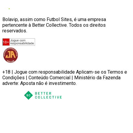
Bolavip, assim como Futbol Sites, é uma empresa
pertencente à Better Collective. Todos os direitos
reservados.
+18 | Jogue com responsabilidade Aplicam-se os Termos e
Condições | Conteúdo Comercial | Ministério da Fazenda
adverte: Aposta não é investimento.