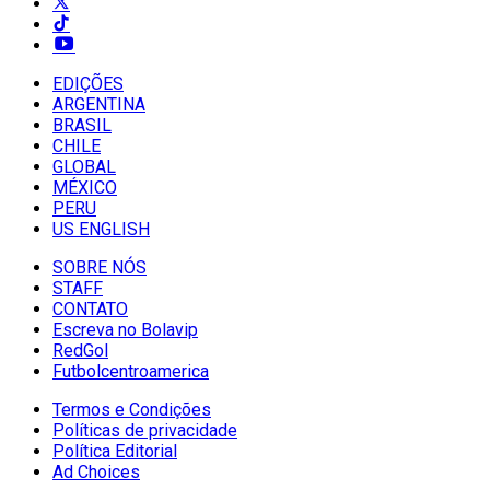
EDIÇÕES
ARGENTINA
BRASIL
CHILE
GLOBAL
MÉXICO
PERU
US ENGLISH
SOBRE NÓS
STAFF
CONTATO
Escreva no Bolavip
RedGol
Futbolcentroamerica
Termos e Condições
Políticas de privacidade
Política Editorial
Ad Choices