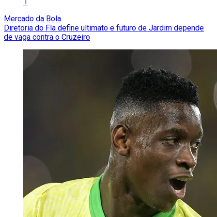
1
Mercado da Bola
Diretoria do Fla define ultimato e futuro de Jardim depende
de vaga contra o Cruzeiro