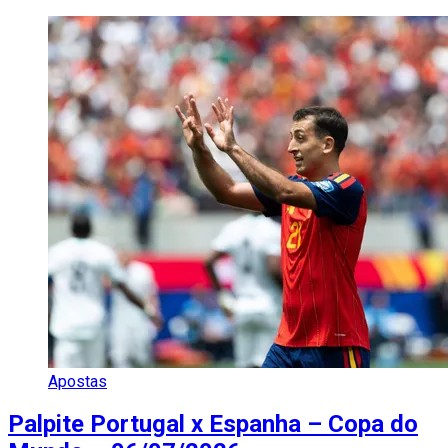
Apostas
Palpite Portugal x Espanha – Copa do