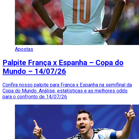
Apostas
Palpite França x Espanha – Copa do
Mundo – 14/07/26
Confira nosso palpite para França x Espanha na semifinal da
Copa do Mundo. Análise, estatísticas e as melhores odds
para o confronto de 14/07/26