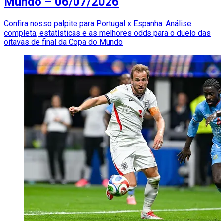
Mundo – 06/07/2026
Confira nosso palpite para Portugal x Espanha. Análise
completa, estatísticas e as melhores odds para o duelo das
oitavas de final da Copa do Mundo