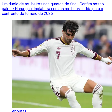
Um duelo de artilheiros nas quartas de final! Confira nosso
palpite Noruega x Inglaterra com as melhores odds para o
confronto do torneio de 2026
Apostas