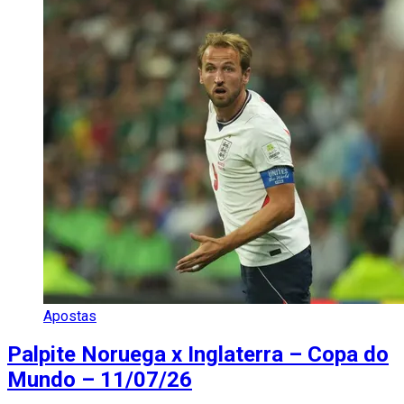
Apostas
Palpite Noruega x Inglaterra – Copa do
Mundo – 11/07/26