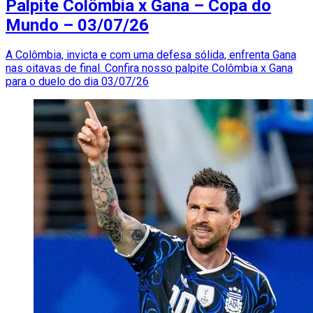
Palpite Colômbia x Gana – Copa do
Mundo – 03/07/26
A Colômbia, invicta e com uma defesa sólida, enfrenta Gana
nas oitavas de final. Confira nosso palpite Colômbia x Gana
para o duelo do dia 03/07/26