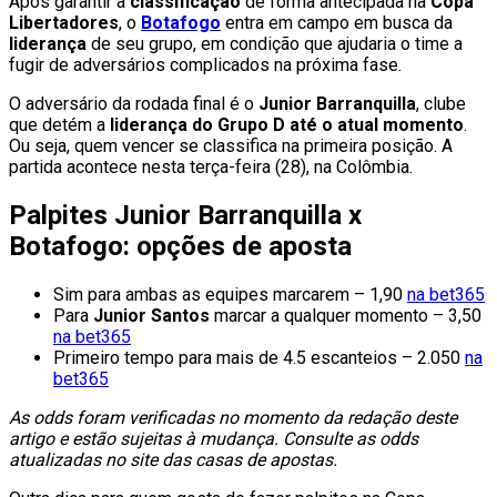
Após garantir a
classificação
de forma antecipada na
Copa
Libertadores
, o
Botafogo
entra em campo em busca da
liderança
de seu grupo, em condição que ajudaria o time a
fugir de adversários complicados na próxima fase.
O adversário da rodada final é o
Junior Barranquilla
, clube
que detém a
liderança do Grupo D até o atual momento
.
Ou seja, quem vencer se classifica na primeira posição. A
partida acontece nesta terça-feira (28), na Colômbia.
Palpites Junior Barranquilla x
Botafogo: opções de aposta
Sim para ambas as equipes marcarem – 1,90
na bet365
Para
Junior Santos
marcar a qualquer momento – 3,50
na bet365
Primeiro tempo para mais de 4.5 escanteios – 2.050
na
bet365
As odds foram verificadas no momento da redação deste
artigo e estão sujeitas à mudança. Consulte as odds
atualizadas no site das casas de apostas.