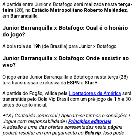
A partida entre Junior e Botafogo será realizada nesta
terça-
feira
(28), no
Estádio Metropolitano Roberto Meléndez
,
em
Barranquilla
.
Junior Barranquilla x Botafogo: Qual é o horário
do jogo?
A bola rola às
19h
(de Brasília) para Junior x Botafogo.
Junior Barranquilla x Botafogo: Onde assistir ao
vivo?
O jogo entre Junior Barranquilla e Botafogo nesta terça (28)
terá transmissão exclusiva da
ESPN
e
Star+
.
A partida do Fogão, válida pela
Libertadores da América
será
transmitida pelo Bola Vip Brasil com um pré-jogo de 1 h e 30
antes do apito inicial.
+18 | Conteúdo comercial | Aplicam-se termos e condições |
Jogue com responsabilidade |
Princípios editoriais
A adesão a uma das ofertas apresentadas nesta página
poderá resultar em um pagamento ao
Bolavip
. Isso pode