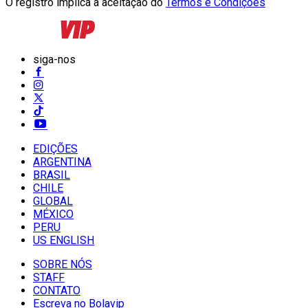
O registro implica a aceitação do
Termos e Condições
siga-nos
EDIÇÕES
ARGENTINA
BRASIL
CHILE
GLOBAL
MÉXICO
PERU
US ENGLISH
SOBRE NÓS
STAFF
CONTATO
Escreva no Bolavip