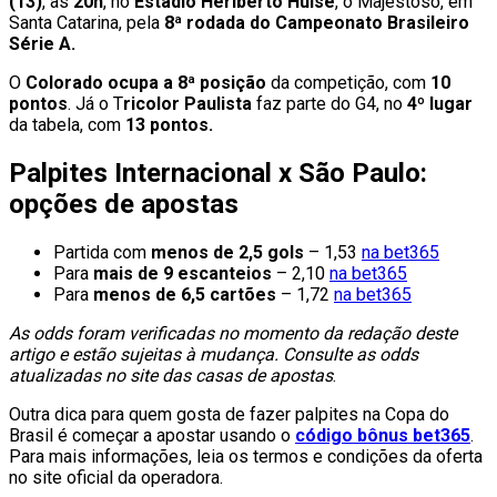
(13)
, às
20h
, no
Estádio Heriberto Hülse
, o Majestoso, em
Santa Catarina, pela
8ª rodada do Campeonato Brasileiro
Série A.
O
Colorado ocupa a 8ª posição
da competição, com
10
pontos
. Já o T
ricolor Paulista
faz parte do G4, no
4º lugar
da tabela, com
13 pontos.
Palpites Internacional x São Paulo:
opções de apostas
Partida com
menos de 2,5 gols
– 1,53
na bet365
Para
mais de 9 escanteios
– 2,10
na bet365
Para
menos de 6,5 cartões
– 1,72
na bet365
As odds foram verificadas no momento da redação deste
artigo e estão sujeitas à mudança. Consulte as odds
atualizadas no site das casas de apostas
.
Outra dica para quem gosta de fazer palpites na Copa do
Brasil é começar a apostar usando o
código bônus bet365
.
Para mais informações, leia os termos e condições da oferta
no site oficial da operadora.