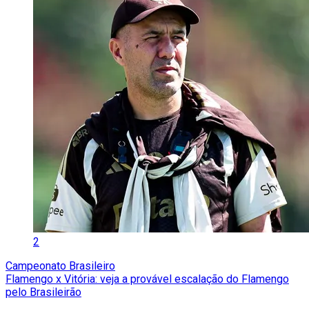
2
Campeonato Brasileiro
Flamengo x Vitória: veja a provável escalação do Flamengo
pelo Brasileirão