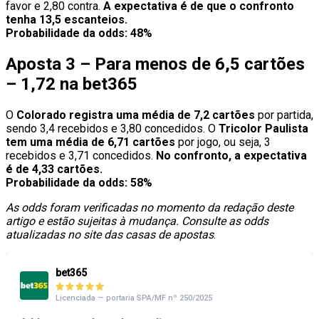
favor e 2,80 contra.
A expectativa é de que o confronto
tenha 13,5 escanteios.
Probabilidade da odds: 48%
Aposta 3 – Para menos de 6,5 cartões
– 1,72 na bet365
O
Colorado registra uma média de 7,2 cartões
por partida,
sendo 3,4 recebidos e 3,80 concedidos. O
Tricolor Paulista
tem uma média de 6,71 cartões
por jogo, ou seja, 3
recebidos e 3,71 concedidos.
No confronto, a expectativa
é de 4,33 cartões.
Probabilidade da odds: 58%
As odds foram verificadas no momento da redação deste
artigo e estão sujeitas à mudança. Consulte as odds
atualizadas no site das casas de apostas
.