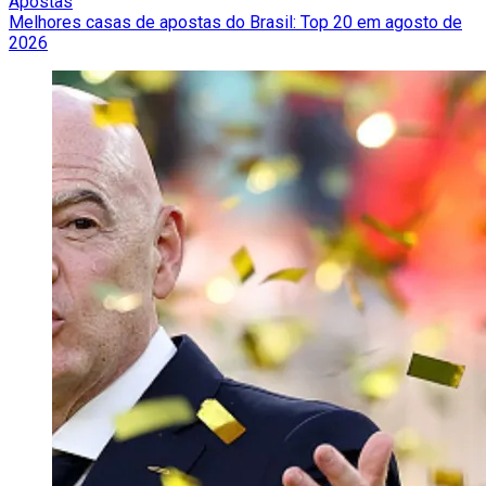
Apostas
Melhores casas de apostas do Brasil: Top 20 em agosto de
2026