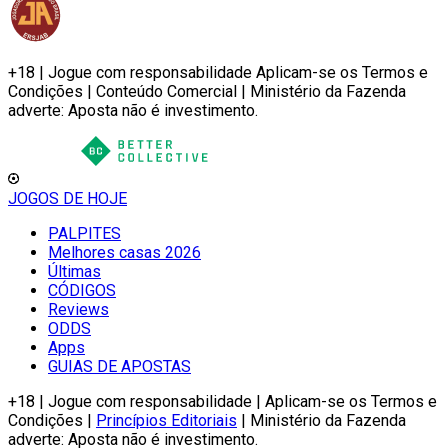
+18 | Jogue com responsabilidade Aplicam-se os Termos e
Condições | Conteúdo Comercial | Ministério da Fazenda
adverte: Aposta não é investimento.
JOGOS DE HOJE
PALPITES
Melhores casas 2026
Últimas
CÓDIGOS
Reviews
ODDS
Apps
GUIAS DE APOSTAS
+18 | Jogue com responsabilidade | Aplicam-se os Termos e
Condições |
Princípios Editoriais
| Ministério da Fazenda
adverte: Aposta não é investimento.