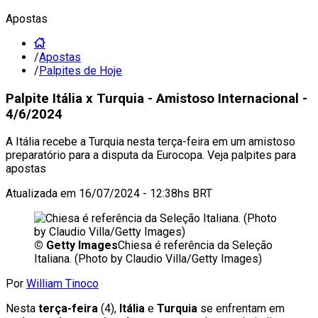
Apostas
/
Apostas
/
Palpites de Hoje
Palpite Itália x Turquia - Amistoso Internacional -
4/6/2024
A Itália recebe a Turquia nesta terça-feira em um amistoso
preparatório para a disputa da Eurocopa. Veja palpites para
apostas
Atualizada em
16/07/2024 - 12:38hs BRT
©
Getty Images
Chiesa é referência da Seleção
Italiana. (Photo by Claudio Villa/Getty Images)
Por
William Tinoco
Nesta
terça-feira
(4),
Itália
e
Turquia
se enfrentam em