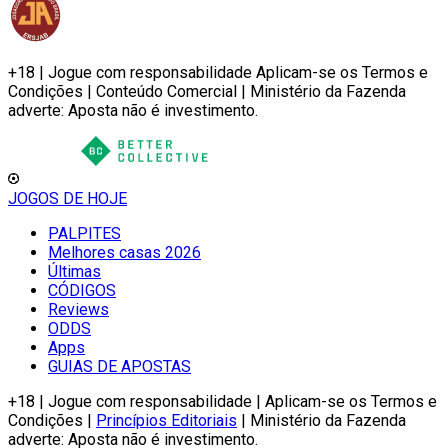
+18 | Jogue com responsabilidade Aplicam-se os Termos e
Condições | Conteúdo Comercial | Ministério da Fazenda
adverte: Aposta não é investimento.
JOGOS DE HOJE
PALPITES
Melhores casas 2026
Últimas
CÓDIGOS
Reviews
ODDS
Apps
GUIAS DE APOSTAS
+18 | Jogue com responsabilidade | Aplicam-se os Termos e
Condições |
Princípios Editoriais
| Ministério da Fazenda
adverte: Aposta não é investimento.