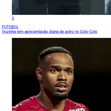
2
FUTEBOL
Vozinha tem apresentação digna de astro no Colo-Colo