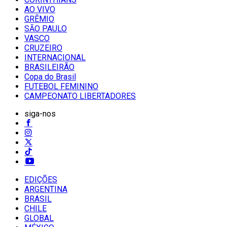
AO VIVO
GRÊMIO
SĀO PAULO
VASCO
CRUZEIRO
INTERNACIONAL
BRASILEIRÃO
Copa do Brasil
FUTEBOL FEMININO
CAMPEONATO LIBERTADORES
siga-nos
EDIÇÕES
ARGENTINA
BRASIL
CHILE
GLOBAL