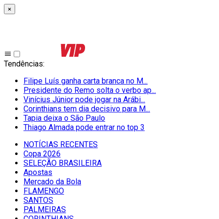
×
Tendências
:
Filipe Luís ganha carta branca no M...
Presidente do Remo solta o verbo ap...
Vinícius Júnior pode jogar na Arábi...
Corinthians tem dia decisivo para M...
Tapia deixa o São Paulo
Thiago Almada pode entrar no top 3
NOTÍCIAS RECENTES
Copa 2026
SELEÇÃO BRASILEIRA
Apostas
Mercado da Bola
FLAMENGO
SANTOS
PALMEIRAS
CORINTHIANS