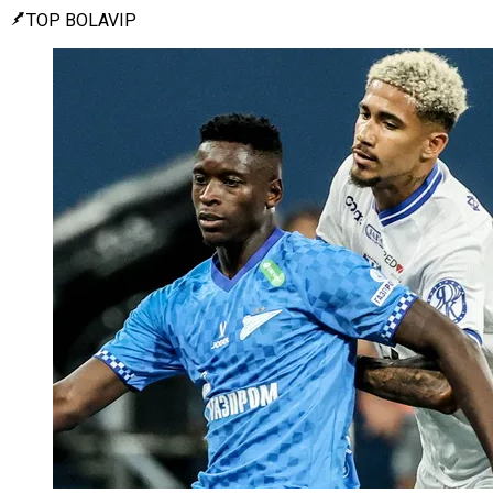
TOP BOLAVIP