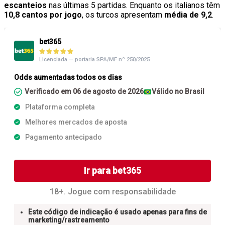
escanteios
nas últimas 5 partidas. Enquanto os italianos têm
10,8 cantos por jogo
, os turcos apresentam
média de 9,2
.