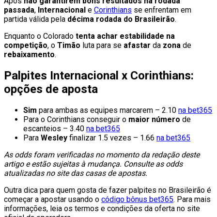
Após
não garantirem bons resultados na rodada
passada
,
Internacional
e
Corinthians
se enfrentam em
partida válida pela
décima rodada do Brasileirão
.
Enquanto o Colorado
tenta achar estabilidade na
competição
, o
Timão
luta para se
afastar
da
zona
de
rebaixamento
.
Palpites Internacional x Corinthians:
opções de aposta
Sim
para ambas as equipes marcarem – 2.10
na bet365
Para o Corinthians conseguir o
maior número
de
escanteios – 3.40
na bet365
Para
Wesley
finalizar 1.5 vezes – 1.66
na bet365
As odds foram verificadas no momento da redação deste
artigo e estão sujeitas à mudança. Consulte as odds
atualizadas no site das casas de apostas.
Outra dica para quem gosta de fazer palpites no Brasileirão é
começar a apostar usando o
código bônus bet365
. Para mais
informações, leia os termos e condições da oferta no site