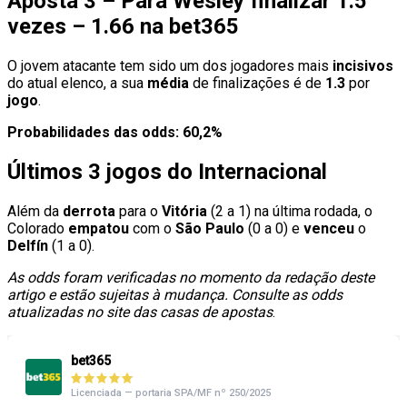
Aposta 3 – Para Wesley finalizar 1.5
vezes – 1.66 na bet365
O jovem atacante tem sido um dos jogadores mais
incisivos
do atual elenco, a sua
média
de finalizações é de
1.3
por
jogo
.
Probabilidades das odds: 60,2%
Últimos 3 jogos do Internacional
Além da
derrota
para o
Vitória
(2 a 1) na última rodada, o
Colorado
empatou
com o
São Paulo
(0 a 0) e
venceu
o
Delfín
(1 a 0).
As odds foram verificadas no momento da redação deste
artigo e estão sujeitas à mudança. Consulte as odds
atualizadas no site das casas de apostas
.