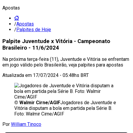
Apostas
/
Apostas
/
Palpites de Hoje
Palpite Juventude x Vitória - Campeonato
Brasileiro - 11/6/2024
Na próxima terça-feira (11), Juventude e Vitória se enfrentam
em jogo válido pelo Brasileirão, veja palpites para apostas
Atualizada em
17/07/2024 - 05:48hs BRT
©
Walmir Cirne/AGIF
Jogadores de Juventude e
Vitória disputam a bola em partida pela Série B.
Foto: Walmir Cirne/AGIF
Por
William Tinoco