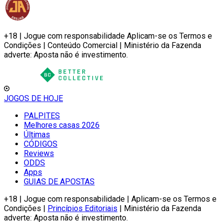
+18 | Jogue com responsabilidade Aplicam-se os Termos e
Condições | Conteúdo Comercial | Ministério da Fazenda
adverte: Aposta não é investimento.
JOGOS DE HOJE
PALPITES
Melhores casas 2026
Últimas
CÓDIGOS
Reviews
ODDS
Apps
GUIAS DE APOSTAS
+18 | Jogue com responsabilidade | Aplicam-se os Termos e
Condições |
Princípios Editoriais
| Ministério da Fazenda
adverte: Aposta não é investimento.