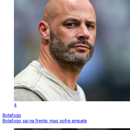
4
Botafogo
Botafogo sai na frente, mas sofre empate