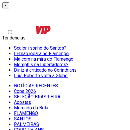
×
Tendências
:
Scaloni sonho do Santos?
LH não jogará no Flamengo
Malcom na mira do Flamengo
Memphis na Libertadores?
Diniz é criticado no Corinthians
Luís Roberto volta à Globo
NOTÍCIAS RECENTES
Copa 2026
SELEÇÃO BRASILEIRA
Apostas
Mercado da Bola
FLAMENGO
SANTOS
PALMEIRAS
CORINTHIANS