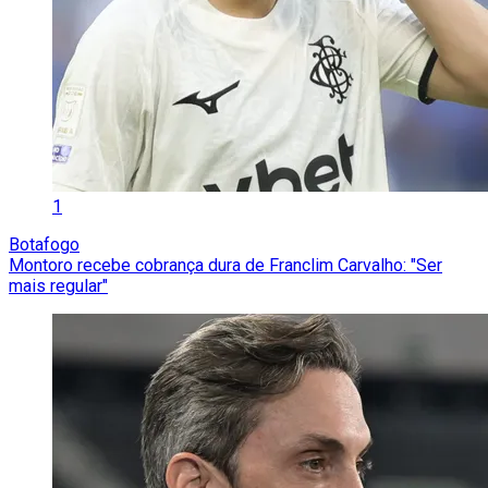
1
Botafogo
Montoro recebe cobrança dura de Franclim Carvalho: "Ser
mais regular"