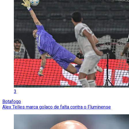
3
Botafogo
Alex Telles marca golaço de falta contra o Fluminense