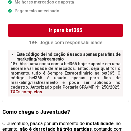
Como chega o Juventude?
O Juventude, passa por um momento de
instabilidade
, no
entanto,
não é derrotado há três partidas
, contando com