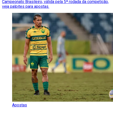
Campeonato Brasileiro, válida pela 5ª rodada da competição,
veja palpites para apostas.
Apostas