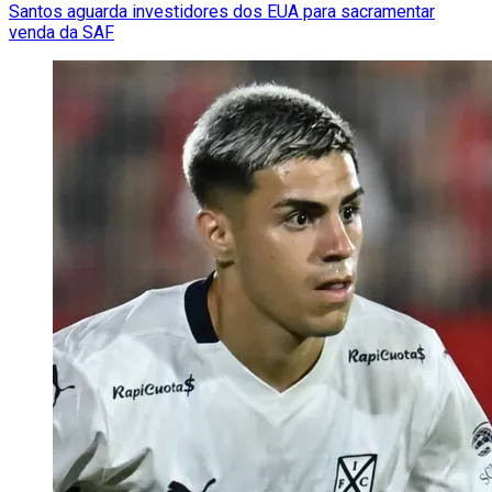
Santos aguarda investidores dos EUA para sacramentar
venda da SAF