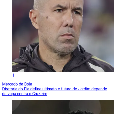
1
Mercado da Bola
Diretoria do Fla define ultimato e futuro de Jardim depende
de vaga contra o Cruzeiro