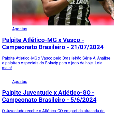
Apostas
Palpite Atlético-MG x Vasco -
Campeonato Brasileiro - 21/07/2024
Palpite Atlético-MG x Vasco pelo Brasileirão Série A. Análise
e palpites especiais do Bolavip para o jogo de hoje. Leia
mais!
Apostas
Palpite Juventude x Atlético-GO -
Campeonato Brasileiro - 5/6/2024
O Juventude recebe o Atlético-GO em partida atrasada do