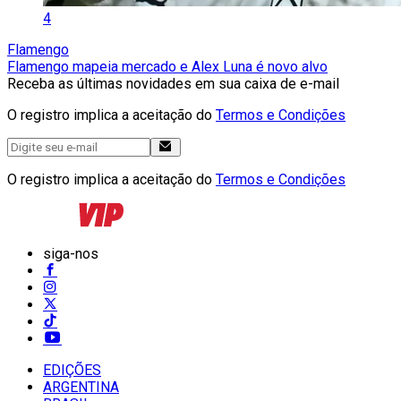
4
Flamengo
Flamengo mapeia mercado e Alex Luna é novo alvo
Receba as últimas novidades em sua caixa de e-mail
O registro implica a aceitação do
Termos e Condições
O registro implica a aceitação do
Termos e Condições
siga-nos
EDIÇÕES
ARGENTINA