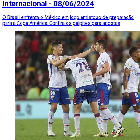
Internacional - 08/06/2024
O Brasil enfrenta o México em jogo amistoso de preparação
para a Copa América. Confira os palpites para apostas