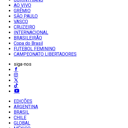
AO VIVO
GRÊMIO
SĀO PAULO
VASCO
CRUZEIRO
INTERNACIONAL
BRASILEIRÃO
Copa do Brasil
FUTEBOL FEMININO
CAMPEONATO LIBERTADORES
siga-nos
EDIÇÕES
ARGENTINA
BRASIL
CHILE
GLOBAL