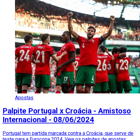
Apostas
Palpite Portugal x Croácia - Amistoso
Internacional - 08/06/2024
Portugal tem partida marcada contra a Croácia, que serve de
teste para a Eurocopa 2024. Veja os palpites de apostas