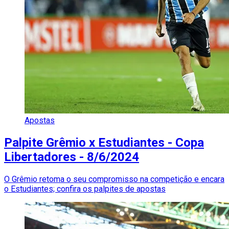
Apostas
Palpite Grêmio x Estudiantes - Copa
Libertadores - 8/6/2024
O Grêmio retoma o seu compromisso na competição e encara
o Estudiantes; confira os palpites de apostas