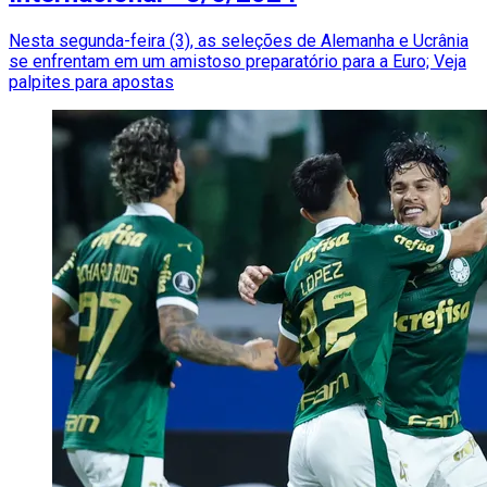
Nesta segunda-feira (3), as seleções de Alemanha e Ucrânia
se enfrentam em um amistoso preparatório para a Euro; Veja
palpites para apostas