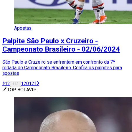
Apostas
Palpite São Paulo x Cruzeiro -
Campeonato Brasileiro - 02/06/2024
São Paulo e Cruzeiro se enfrentam em confronto da 7ª
rodada do Campeonato Brasileiro. Confira os palpites para
apostas
1
2
120
121
113
TOP BOLAVIP