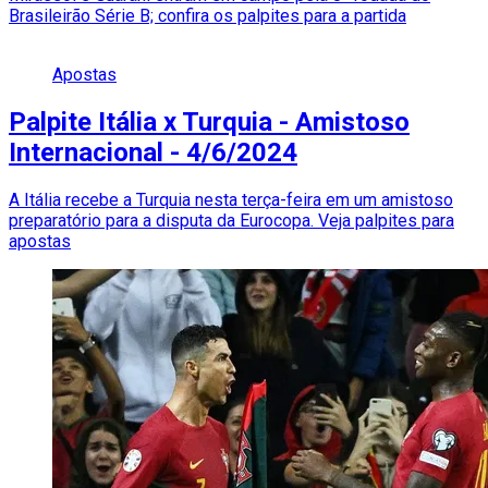
Brasileirão Série B; confira os palpites para a partida
Apostas
Palpite Itália x Turquia - Amistoso
Internacional - 4/6/2024
A Itália recebe a Turquia nesta terça-feira em um amistoso
preparatório para a disputa da Eurocopa. Veja palpites para
apostas