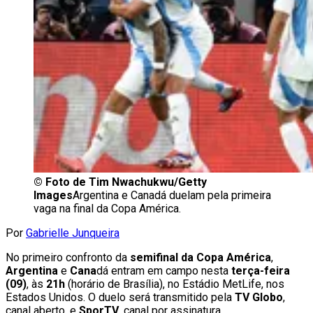
©
Foto de Tim Nwachukwu/Getty
Images
Argentina e Canadá duelam pela primeira
vaga na final da Copa América.
Por
Gabrielle Junqueira
No primeiro confronto da
semifinal da Copa América
,
Argentina
e
Cana
dá entram em campo nesta
terça-feira
(09)
, às
21h
(horário de Brasília), no Estádio MetLife, nos
Estados Unidos. O duelo será transmitido pela
TV Globo
,
canal aberto, e
SporTV
, canal por assinatura.