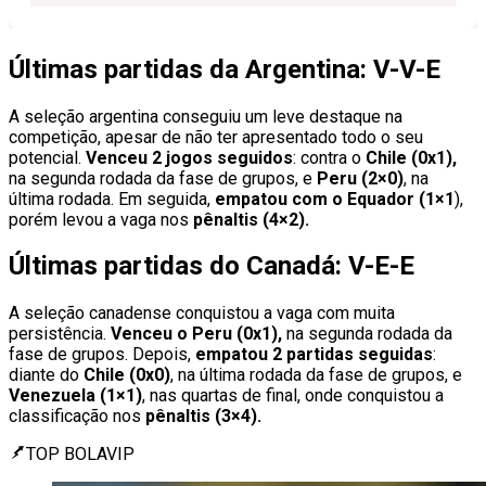
Últimas partidas da Argentina: V-V-E
A seleção argentina conseguiu um leve destaque na
competição, apesar de não ter apresentado todo o seu
potencial.
Venceu 2 jogos seguidos
: contra o
Chile (0x1),
na segunda rodada da fase de grupos, e
Peru (2×0)
, na
última rodada. Em seguida,
empatou com o Equador (1×1
),
porém levou a vaga nos
pênaltis (4×2).
Últimas partidas do Canadá: V-E-E
A seleção canadense conquistou a vaga com muita
persistência.
Venceu o Peru (0x1),
na segunda rodada da
fase de grupos. Depois,
empatou 2 partidas seguidas
:
diante do
Chile (0x0)
, na última rodada da fase de grupos, e
Venezuela (1×1)
, nas quartas de final, onde conquistou a
classificação nos
pênaltis (3×4).
TOP BOLAVIP